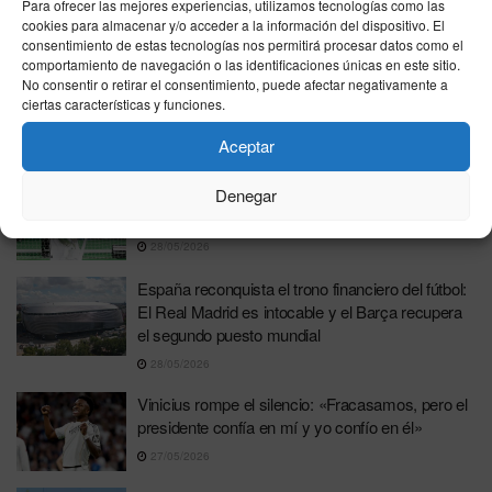
Para ofrecer las mejores experiencias, utilizamos tecnologías como las
02/06/2026
cookies para almacenar y/o acceder a la información del dispositivo. El
consentimiento de estas tecnologías nos permitirá procesar datos como el
comportamiento de navegación o las identificaciones únicas en este sitio.
BOMBAZO EN EL MERCADO: Florentino
No consentir o retirar el consentimiento, puede afectar negativamente a
Pérez tiene a tiro el fichaje de Ibrahima Konaté
ciertas características y funciones.
para el Real Madrid
Aceptar
02/06/2026
El Real Madrid espera a Modric con los brazos
Denegar
abiertos tras su inminente retirada
28/05/2026
España reconquista el trono financiero del fútbol:
El Real Madrid es intocable y el Barça recupera
el segundo puesto mundial
28/05/2026
Vinicius rompe el silencio: «Fracasamos, pero el
presidente confía en mí y yo confío en él»
27/05/2026