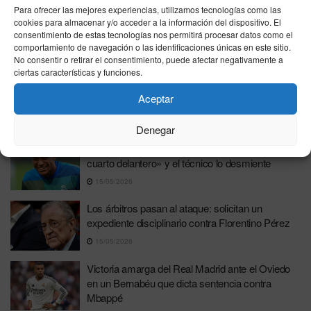
Militao desmiente en un comunicado la
Para ofrecer las mejores experiencias, utilizamos tecnologías como las
contratación de mujeres de compañía junto a
cookies para almacenar y/o acceder a la información del dispositivo. El
Vinicius
consentimiento de estas tecnologías nos permitirá procesar datos como el
comportamiento de navegación o las identificaciones únicas en este sitio.
16/05/2026
No consentir o retirar el consentimiento, puede afectar negativamente a
ciertas características y funciones.
Mourinho revela una oferta de renovación del
Benfica: «El miércoles la recibí, pero no quería
Aceptar
verla»
15/05/2026
Denegar
Mbappé desvela que Arbeloa le considera «el
cuarto delantero» y el técnico lo desmiente
15/05/2026
Los árbitros pasan al ataque: solicitan un
expediente disciplinario contra Florentino Pérez
15/05/2026
Victoria amarga del Real Madrid ante el Oviedo
en un Bernabéu que dicta sentencia contra
Mbappé