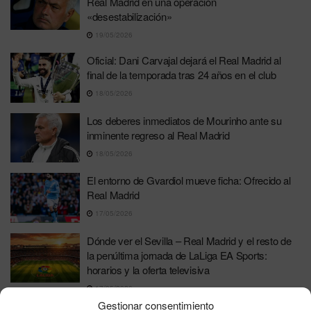
Real Madrid en una operación
«desestabilización»
19/05/2026
Oficial: Dani Carvajal dejará el Real Madrid al
final de la temporada tras 24 años en el club
18/05/2026
Los deberes inmediatos de Mourinho ante su
inminente regreso al Real Madrid
18/05/2026
El entorno de Gvardiol mueve ficha: Ofrecido al
Real Madrid
17/05/2026
Dónde ver el Sevilla – Real Madrid y el resto de
la penúltima jornada de LaLiga EA Sports:
horarios y la oferta televisiva
17/05/2026
Gestionar consentimiento