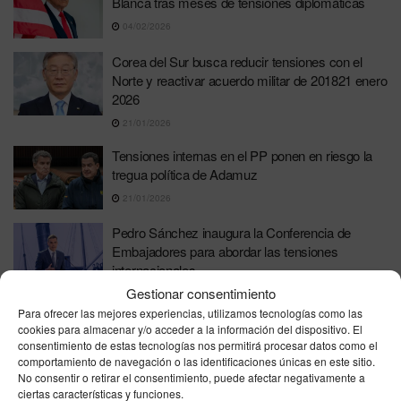
Blanca tras meses de tensiones diplomáticas
04/02/2026
Corea del Sur busca reducir tensiones con el
Norte y reactivar acuerdo militar de 201821 enero
2026
21/01/2026
Tensiones internas en el PP ponen en riesgo la
tregua política de Adamuz
21/01/2026
Pedro Sánchez inaugura la Conferencia de
Embajadores para abordar las tensiones
internacionales
Gestionar consentimiento
08/01/2026
Para ofrecer las mejores experiencias, utilizamos tecnologías como las
Tensiones en Medio Oriente se intensifican tras
cookies para almacenar y/o acceder a la información del dispositivo. El
protestas en Irán y advertencias de EE. UU.
consentimiento de estas tecnologías nos permitirá procesar datos como el
comportamiento de navegación o las identificaciones únicas en este sitio.
02/01/2026
No consentir o retirar el consentimiento, puede afectar negativamente a
ciertas características y funciones.