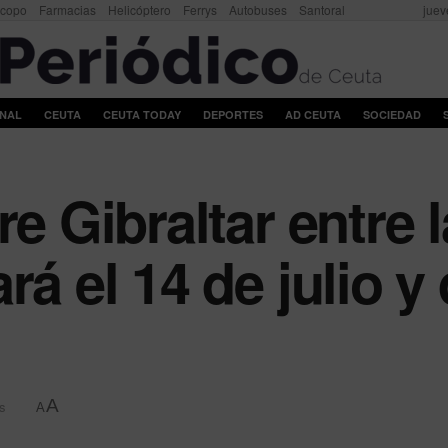
scopo
Farmacias
Helicóptero
Ferrys
Autobuses
Santoral
juev
ONAL
CEUTA
CEUTA TODAY
DEPORTES
AD CEUTA
SOCIEDAD
re Gibraltar entre 
rá el 14 de julio 
A
s
A