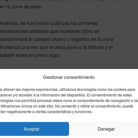
en la zona de paso.
Además, se han hecho públicas las primeras
recreaciones artísticas que muestran cómo se
transformará el paisaje urbano y logístico de la zona
fronteriza una vez que la verja pase a la historia y el
tratado entre en pleno vigor.
Gestionar consentimiento
a ofrecer las mejores experiencias, utilizamos tecnologías como las cookies para
acenar y/o acceder a la información del dispositivo. El consentimiento de estas
nologías nos permitirá procesar datos como el comportamiento de navegación o la
ntificaciones únicas en este sitio. No consentir o retirar el consentimiento, puede
ctar negativamente a ciertas características y funciones.
do
tensiones
UE
verja
Aceptar
Denegar