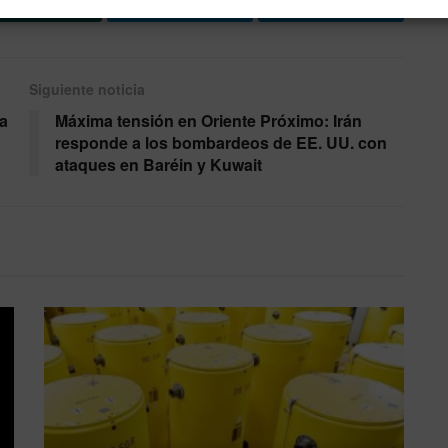
Enviar
Compartir
Compartir
1
Siguiente noticia
da
Máxima tensión en Oriente Próximo: Irán
responde a los bombardeos de EE. UU. con
ataques en Baréin y Kuwait