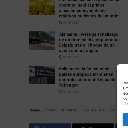
apertura: será el primer
almacén permanente de
residuos nucleares del mundo
06/08/2026
Alemania investiga el hallazgo
de un dron en el aeropuerto de
Leipzig tras el choque de un
avión con un objeto
05/08/2026
Italia no es la única: ocho
países europeos mantienen
controles dentro del espacio
Par
Schengen
alm
05/08/2026
tec
ide
afe
Temas:
colas
frontera
GIBRALTAR
reino uni