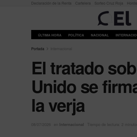
Declaración de la Renta
Cartelera
Sorteo Cruz Roja
Horó
ÚLTIMA HORA
POLÍTICA
NACIONAL
INTERNACI
Portada
Internacional
El tratado sob
Unido se firma
la verja
08/07/2026
en
Internacional
Tiempo de lectura: 2 minuto