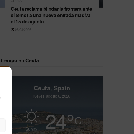
CEUTA
Ceuta reclama blindar la frontera ante
el temor a una nueva entrada masiva
el 15 de agosto
06/08/2026
Tiempo en Ceuta
Ceuta, Spain
jueves, agosto 6, 2026
s
24
°
C
Sunny