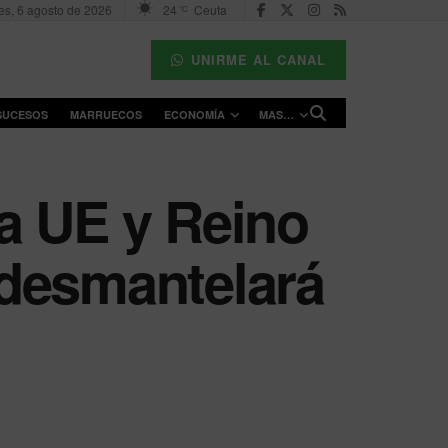
es, 6 agosto de 2026
24
Ceuta
°C
UNIRME AL CANAL
SUCESOS
MARRUECOS
ECONOMÍA
MAS…
la UE y Reino
y desmantelará