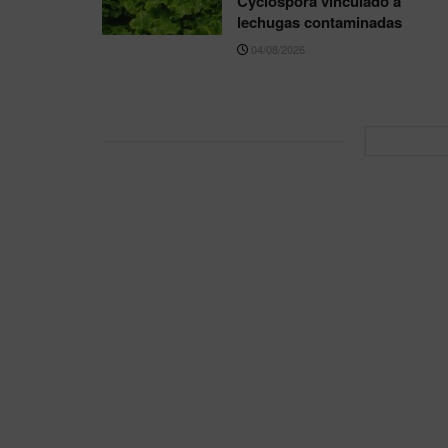
Cyclospora vinculado a
lechugas contaminadas
04/08/2026