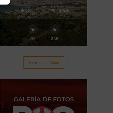
66%
12.6mh
VIE
SÁB
Ver clima de Ceuta