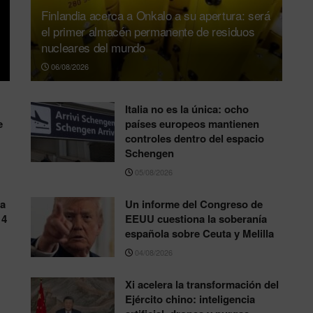
Finlandia acerca a Onkalo a su apertura: será
el primer almacén permanente de residuos
nucleares del mundo
06/08/2026
Italia no es la única: ocho
e
países europeos mantienen
controles dentro del espacio
Schengen
05/08/2026
la
Un informe del Congreso de
14
EEUU cuestiona la soberanía
española sobre Ceuta y Melilla
04/08/2026
Xi acelera la transformación del
Ejército chino: inteligencia