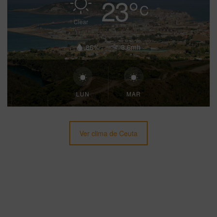
23
°
C
Clear
86%
3.6mh
LUN
MAR
Ver clima de Ceuta