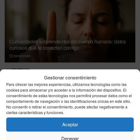
Curiosidades sorprendentes del cuerpo humano: datos
curiosos que te conectan contigo
08/08/2026
La psicología de los hábitos: cómo crearlos y
Gestionar consentimiento
mantenerlos con constancia
Para ofrecer las mejores experiencias, utilizamos tecnologías como las
08/08/2026
cookies para almacenar y/o acceder a la información del dispositivo. El
consentimiento de estas tecnologías nos permitirá procesar datos como el
Cómo mejorar la productividad con técnicas
comportamiento de navegación o las identificaciones únicas en este sitio.
de base científica (sin complicarte)
No consentir o retirar el consentimiento, puede afectar negativamente a
ciertas características y funciones.
08/08/2026
Aceptar
Mitos sobre la alimentación desmentidos por
la ciencia: lo que conviene saber
Denegar
08/08/2026