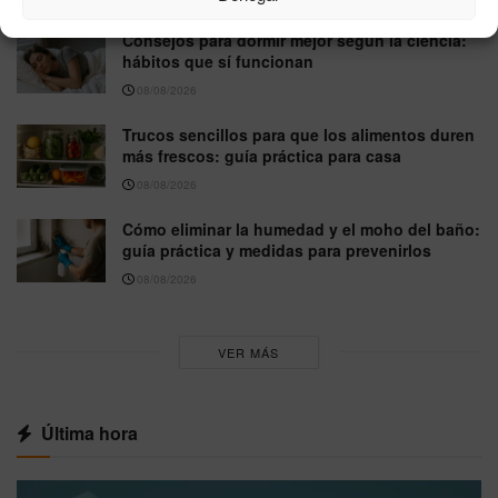
Consejos para dormir mejor según la ciencia:
hábitos que sí funcionan
08/08/2026
Trucos sencillos para que los alimentos duren
más frescos: guía práctica para casa
08/08/2026
Cómo eliminar la humedad y el moho del baño:
guía práctica y medidas para prevenirlos
08/08/2026
VER MÁS
Última hora