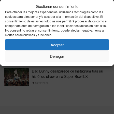
Bad Bunny desata la locura en Barcelona con
una descomunal fiesta de identidad compartida
Gestionar consentimiento
Para ofrecer las mejores experiencias, utilizamos tecnologías como las
23/05/2026
cookies para almacenar y/o acceder a la información del dispositivo. El
consentimiento de estas tecnologías nos permitirá procesar datos como el
Un asistente al concierto de Bad Bunny en
comportamiento de navegación o las identificaciones únicas en este sitio.
Barcelona denuncia la masificación de la zona
No consentir o retirar el consentimiento, puede afectar negativamente a
VIP tras pagar 500 euros por su entrada
ciertas características y funciones.
23/05/2026
Aceptar
Madrid roza el lleno hotelero para junio: el Papa
León XIV y Bad Bunny disparan la ocupación
Denegar
28/02/2026
Bad Bunny desaparece de Instagram tras su
histórico show en la Super Bowl LX
10/02/2026