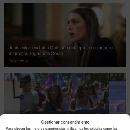
Junts exige excluir a Cataluña del reparto de menores
migrantes llegados a Ceuta
05/08/2026
Nicole Delgado responde a Pablo Fernández en directo
Gestionar consentimiento
por la Ley Trans: “No permito que piense por mí”
Para ofrecer las mejores experiencias, utilizamos tecnologías como las