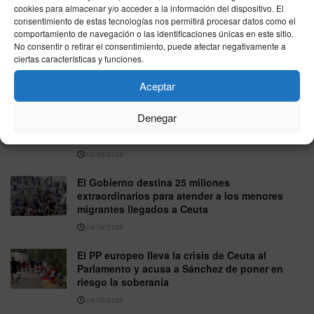
05/08/2026
cookies para almacenar y/o acceder a la información del dispositivo. El
consentimiento de estas tecnologías nos permitirá procesar datos como el
comportamiento de navegación o las identificaciones únicas en este sitio.
Trabajo atribuye a personas recién
No consentir o retirar el consentimiento, puede afectar negativamente a
regularizadas unas 15.000 de las nuevas altas
ciertas características y funciones.
del paro en julio
05/08/2026
Aceptar
El Gobierno eleva en casi 30.000 millones el
Denegar
presupuesto destinado a amortizar deuda
pública en 2026
05/08/2026
El Gobierno destina 25 millones
extraordinarios para atender a los menores
migrantes llegados a Ceuta
04/08/2026
El PP europeo lleva la crisis de Ceuta al
Parlamento y acusa a Sánchez de poner en
riesgo la soberanía
04/08/2026