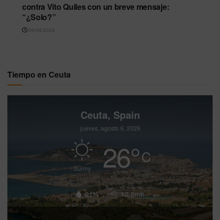
contra Vito Quiles con un breve mensaje:
“¿Solo?”
06/08/2026
Tiempo en Ceuta
Ceuta, Spain
jueves, agosto 6, 2026
26
°
C
Sunny
61%
12.6mh