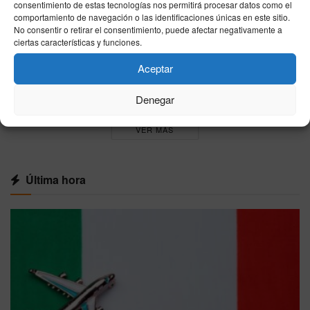
consentimiento de estas tecnologías nos permitirá procesar datos como el
05/08/2026
comportamiento de navegación o las identificaciones únicas en este sitio.
No consentir o retirar el consentimiento, puede afectar negativamente a
El Gobierno destina 25 millones
ciertas características y funciones.
extraordinarios para atender a los menores
migrantes llegados a Ceuta
Aceptar
04/08/2026
Denegar
VER MÁS
Última hora