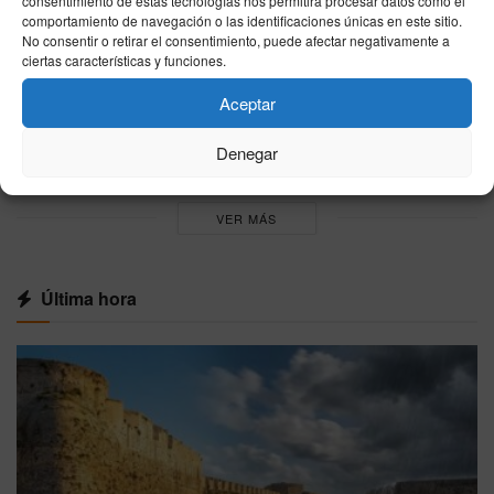
Cómo mejorar la productividad con técnicas
consentimiento de estas tecnologías nos permitirá procesar datos como el
comportamiento de navegación o las identificaciones únicas en este sitio.
de base científica (sin complicarte)
No consentir o retirar el consentimiento, puede afectar negativamente a
08/08/2026
ciertas características y funciones.
Mitos sobre la alimentación desmentidos por
Aceptar
la ciencia: lo que conviene saber
08/08/2026
Denegar
VER MÁS
Última hora