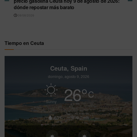
precio gasolina Ceuta hoy 9 de agosto de 2026:
dónde repostar más barato
09/08/2026
Tiempo en Ceuta
Ceuta, Spain
domingo, agosto 9, 2026
26
°
C
Sunny
63%
9.7mh