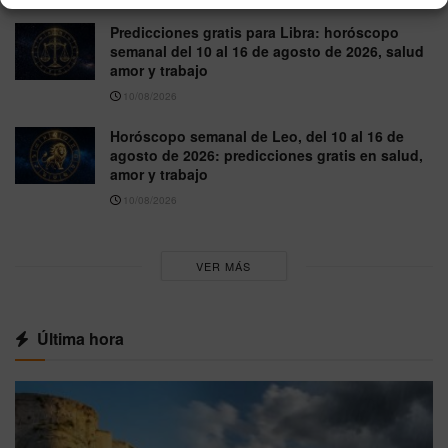
Predicciones gratis para Libra: horóscopo
semanal del 10 al 16 de agosto de 2026, salud
amor y trabajo
10/08/2026
Horóscopo semanal de Leo, del 10 al 16 de
agosto de 2026: predicciones gratis en salud,
amor y trabajo
10/08/2026
VER MÁS
Última hora