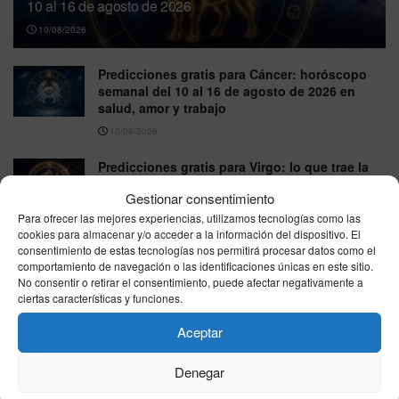
10 al 16 de agosto de 2026
10/08/2026
Predicciones gratis para Cáncer: horóscopo
semanal del 10 al 16 de agosto de 2026 en
salud, amor y trabajo
10/08/2026
Predicciones gratis para Virgo: lo que trae la
semana del 10 al 16 de agosto de 2026 en
Gestionar consentimiento
salud, amor y trabajo
Para ofrecer las mejores experiencias, utilizamos tecnologías como las
10/08/2026
cookies para almacenar y/o acceder a la información del dispositivo. El
consentimiento de estas tecnologías nos permitirá procesar datos como el
Predicciones gratis para Escorpio: horóscopo
comportamiento de navegación o las identificaciones únicas en este sitio.
semanal del 10 al 16 de agosto de 2026, salud,
No consentir o retirar el consentimiento, puede afectar negativamente a
amor y trabajo
ciertas características y funciones.
10/08/2026
Aceptar
Predicciones gratis para Géminis: salud, amor
y trabajo del 10 al 16 de agosto de 2026
Denegar
10/08/2026