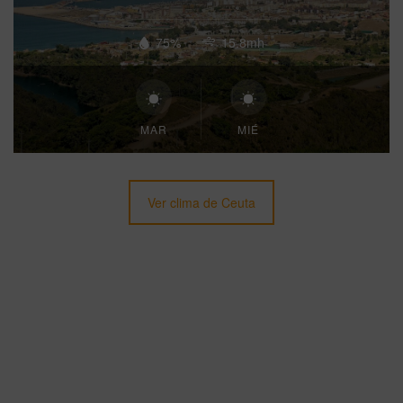
75%
15.8mh
MAR
MIÉ
Ver clima de Ceuta