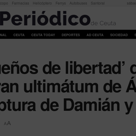
scopo
Farmacias
Helicóptero
Ferrys
Autobuses
Santoral
sábad
ONAL
CEUTA
CEUTA TODAY
DEPORTES
AD CEUTA
SOCIEDAD
eños de libertad’ d
ran ultimátum de Á
uptura de Damián y
A
A