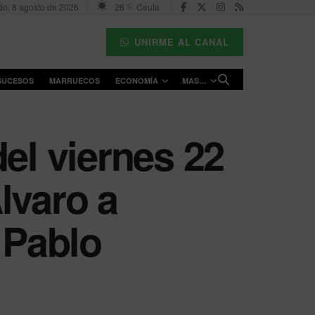
o, 8 agosto de 2026
26
Ceuta
°C
UNIRME AL CANAL
SUCESOS
MARRUECOS
ECONOMÍA
MAS…
el viernes 22
lvaro a
 Pablo