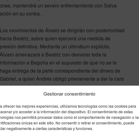
miones, mantendrá un severo enfrentamiento con Salva
sación en su contra.
Los movimientos de Álvaro se dirigirán con posterioridad
hacia Beatriz, sobre quien ejercerá una medida de
presión definitiva. Mediante un ultimátum explícito,
Álvaro amenazará a Beatriz con desvelar toda la
información a Begoña en el supuesto de que no se le
haga entrega de la parte correspondiente del dinero de
Gabriel, a quien Andrés obligó previamente a dar la cara
ante los empleados.
Gestionar consentimiento
Finalmente, el ámbito familiar e interpersonal de la
a ofrecer las mejores experiencias, utilizamos tecnologías como las cookies para
ficción registrará novedades de relevancia. Mientras que
acenar y/o acceder a la información del dispositivo. El consentimiento de estas
nologías nos permitirá procesar datos como el comportamiento de navegación o la
Marta y Fina formalizan su despedida de la vivienda de
ntificaciones únicas en este sitio. No consentir o retirar el consentimiento, puede
la familia Montes, Fina procederá a ejecutar una llamada
ctar negativamente a ciertas características y funciones.
de carácter misterioso. En el plano sentimental, y tras la