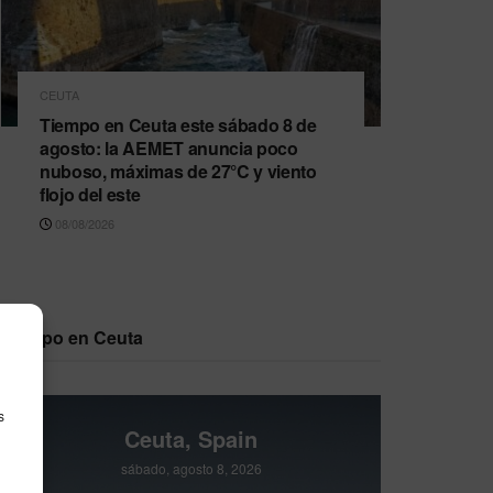
CEUTA
Tiempo en Ceuta este sábado 8 de
agosto: la AEMET anuncia poco
nuboso, máximas de 27°C y viento
flojo del este
08/08/2026
Tiempo en Ceuta
s
Ceuta, Spain
sábado, agosto 8, 2026