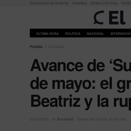
Declaración de la Renta
Cartelera
Sorteo Cruz Roja
Horó
ÚLTIMA HORA
POLÍTICA
NACIONAL
INTERNACI
Portada
Sociedad
Avance de ‘Su
de mayo: el g
Beatriz y la r
22/05/2026
en
Sociedad
Tiempo de lectura: 3 minutos