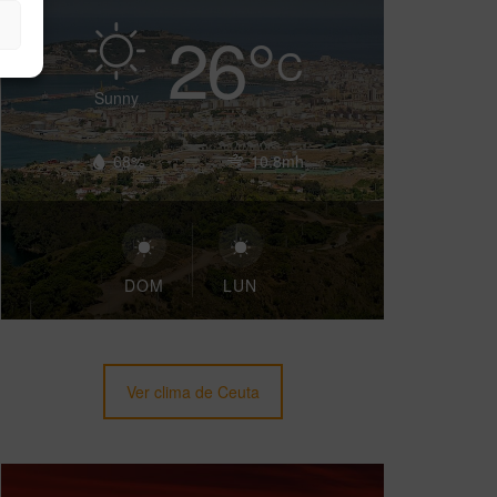
26
°
C
Sunny
68%
10.8mh
DOM
LUN
Ver clima de Ceuta