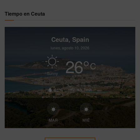
Tiempo en Ceuta
Ceuta, Spain
lunes, agosto 10, 2026
26
°
C
Sunny
61%
13.7mh
MAR
MIÉ