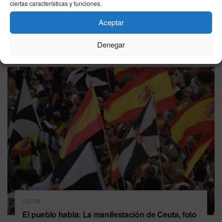
ciertas características y funciones.
Tahar Ben Jelloun critica la inacción policial
marroquí en Ceuta y denuncia la «hipocresía»
Aceptar
europea
Denegar
10/08/2026
CEUTA
El pueblo habla: La manifestación de Ceuta, foto