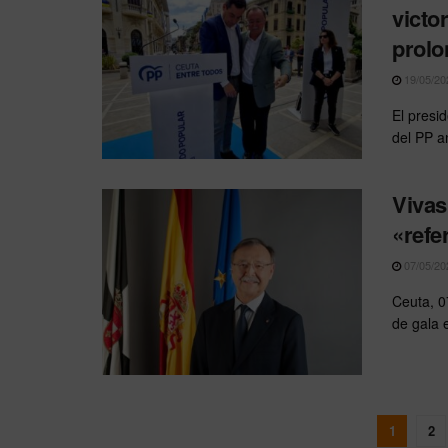
victo
prolo
19/05/20
El presi
del PP an
Vivas
«refe
07/05/20
Ceuta, 0
de gala e
1
2