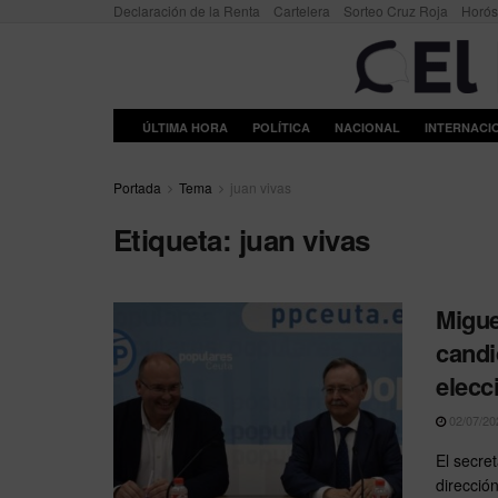
Declaración de la Renta
Cartelera
Sorteo Cruz Roja
Horó
ÚLTIMA HORA
POLÍTICA
NACIONAL
INTERNACI
Portada
Tema
juan vivas
Etiqueta:
juan vivas
Migue
candi
elecc
02/07/20
El secre
dirección