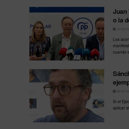
Juan 
o la 
14/06/20
Los acon
manifies
cuando el
Sánch
ejemp
08/06/20
Si el Ej
aplicar e