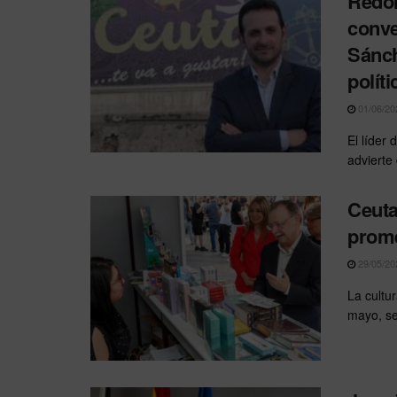
Redon
conve
Sánch
políti
01/06/20
El líder 
advierte
Ceuta
prome
29/05/20
La cultu
mayo, se 