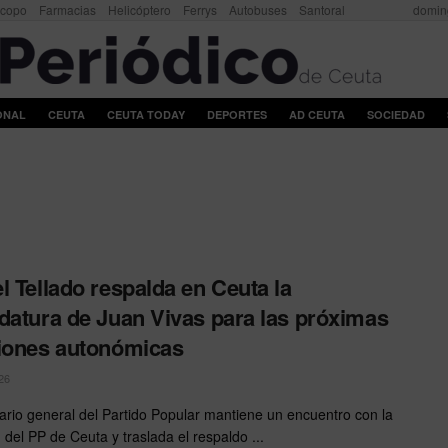
scopo
Farmacias
Helicóptero
Ferrys
Autobuses
Santoral
domin
ONAL
CEUTA
CEUTA TODAY
DEPORTES
AD CEUTA
SOCIEDAD
l Tellado respalda en Ceuta la
datura de Juan Vivas para las próximas
iones autonómicas
26
tario general del Partido Popular mantiene un encuentro con la
 del PP de Ceuta y traslada el respaldo ...