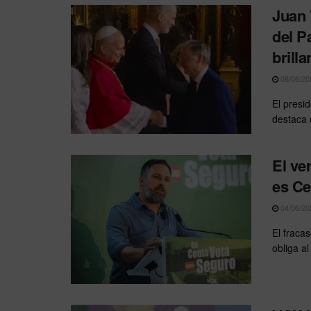
Juan 
del P
brilla
08/06/20
El presid
destaca q
El ve
es Ce
04/06/20
El fraca
obliga al