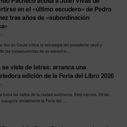
do Pacheco acusa a Juan Vivas de
rtirse en el «último escudero» de Pedro
ez tras años de «subordinación
ca»
26
de Vox en Ceuta critica la estrategia del presidente ceutí y
 de las consecuencias de su estrecha ...
 se viste de letras: arranca una
tedora edición de la Feria del Libro 2026
26
ra toma las calles de la ciudad autónoma. Este viernes, 29 de
inaugura oficialmente la Feria del ...