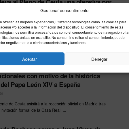
leva al Pleno de Ceuta una ofensiva por
uana, el Tarajal, el Poblado Marinero y la
Gestionar consentimiento
nda
a ofrecer las mejores experiencias, utilizamos tecnologías como las cookies para
acenar y/o acceder a la información del dispositivo. El consentimiento de estas
26
nologías nos permitirá procesar datos como el comportamiento de navegación o la
ntificaciones únicas en este sitio. No consentir o retirar el consentimiento, puede
 parlamentario registra cuatro interpelaciones para exigir
ctar negativamente a ciertas características y funciones.
bilidades al Gobierno del PP e introduce una enmienda para
la ...
Aceptar
Denegar
Vivas participará en los actos
tucionales con motivo de la histórica
a del Papa León XIV a España
26
ente de Ceuta asistirá a la recepción oficial en Madrid tras
a invitación formal de la Casa Real. ...