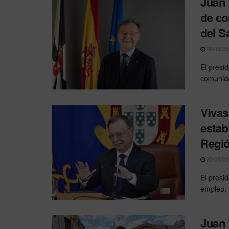
Juan 
de co
del Sa
26/05/20
El presi
comunida
Vivas
estab
Regi
20/05/20
El presi
empleo, l
Juan 