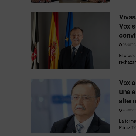
Vivas
Vox s
convi
26/06/20
El presi
rechazar 
Vox a
una e
alter
26/06/20
La forma
Pérez Tr