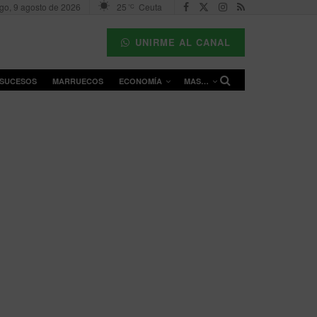
go, 9 agosto de 2026
25
Ceuta
°C
UNIRME AL CANAL
SUCESOS
MARRUECOS
ECONOMÍA
MAS…