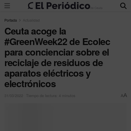
Portada
Actualidad
Ceuta acoge la
#GreenWeek22 de Ecolec
para concienciar sobre el
reciclaje de residuos de
aparatos eléctricos y
electrónicos
A
31/03/2022
Tiempo de lectura: 4 minutos
A