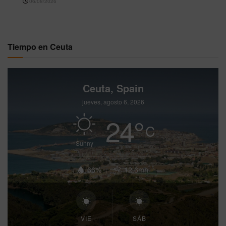
06/08/2026
Tiempo en Ceuta
Ceuta, Spain
jueves, agosto 6, 2026
24
°
C
Sunny
66%
12.6mh
VIE
SÁB