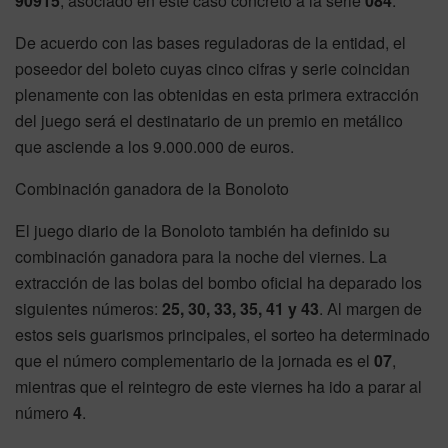
90915
, asociado en este caso concreto a la serie
084
.
De acuerdo con las bases reguladoras de la entidad, el
poseedor del boleto cuyas cinco cifras y serie coincidan
plenamente con las obtenidas en esta primera extracción
del juego será el destinatario de un premio en metálico
que asciende a los 9.000.000 de euros.
Combinación ganadora de la Bonoloto
El juego diario de la Bonoloto también ha definido su
combinación ganadora para la noche del viernes. La
extracción de las bolas del bombo oficial ha deparado los
siguientes números:
25, 30, 33, 35, 41 y 43
. Al margen de
estos seis guarismos principales, el sorteo ha determinado
que el número complementario de la jornada es el
07
,
mientras que el reintegro de este viernes ha ido a parar al
número
4
.