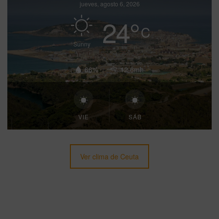
jueves, agosto 6, 2026
24
°
C
Sunny
66%
12.6mh
VIE
SÁB
Ver clima de Ceuta