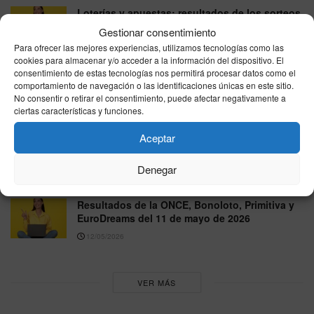
Loterías y apuestas: resultados de los sorteos
de la Primitiva, la ONCE, la Bonoloto, Lotería
Gestionar consentimiento
Nacional y EuroDreams del jueves 21 de mayo
Para ofrecer las mejores experiencias, utilizamos tecnologías como las
22/05/2026
cookies para almacenar y/o acceder a la información del dispositivo. El
consentimiento de estas tecnologías nos permitirá procesar datos como el
ONCE y Bonoloto: Comprobar el resultado de
comportamiento de navegación o las identificaciones únicas en este sitio.
No consentir o retirar el consentimiento, puede afectar negativamente a
los sorteos del miércoles 20 de mayo de 2026
ciertas características y funciones.
21/05/2026
Aceptar
Euromillones, Bonoloto y ONCE: resultados de
los sorteos del martes 19 de mayo de 2026
Denegar
20/05/2026
Resultados de la ONCE, Bonoloto, Primitiva y
EuroDreams del 11 de mayo de 2026
12/05/2026
VER MÁS