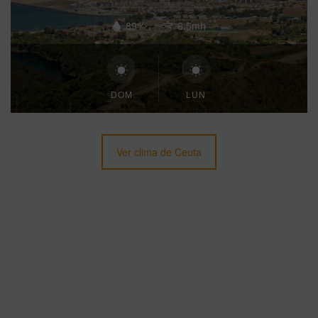
89%
6.5mh
DOM
LUN
Ver clima de Ceuta