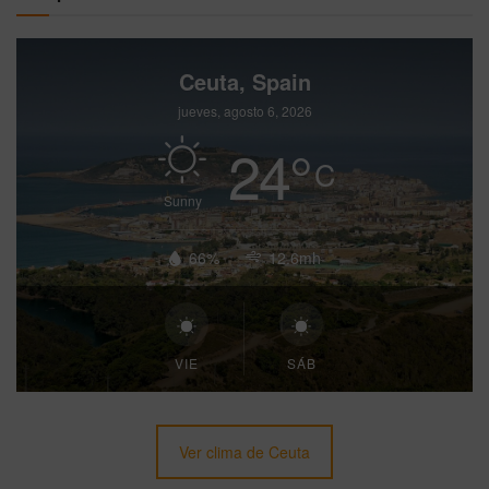
Ceuta, Spain
jueves, agosto 6, 2026
24
°
C
Sunny
66%
12.6mh
VIE
SÁB
Ver clima de Ceuta