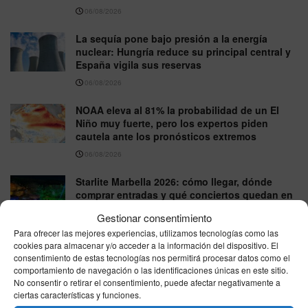
06/08/2026
La sequía pone bajo presión a la energía
nuclear: Hungría reduce su principal central y
España vigila sus reservas
06/08/2026
NOAA eleva al 81% la probabilidad de un El
Niño muy fuerte, pero los expertos piden
cautela ante los pronósticos extremos
06/08/2026
Starlite Marbella 2026: cómo llegar, dónde
comprar entradas y qué conciertos quedan en
agosto
Gestionar consentimiento
06/08/2026
Para ofrecer las mejores experiencias, utilizamos tecnologías como las
cookies para almacenar y/o acceder a la información del dispositivo. El
España afronta un jueves de contrastes:
consentimiento de estas tecnologías nos permitirá procesar datos como el
granizo en el nordeste y hasta 39 grados en el
comportamiento de navegación o las identificaciones únicas en este sitio.
sur
No consentir o retirar el consentimiento, puede afectar negativamente a
ciertas características y funciones.
06/08/2026