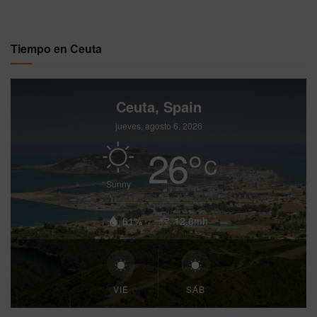
Tiempo en Ceuta
Ceuta, Spain
jueves, agosto 6, 2026
26
°
C
Sunny
61%
12.6mh
VIE
SÁB