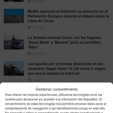
07/08/2026
Melilla reprocha al Gobierno su ausencia en el
Parlamento Europeo durante el debate sobre la
crisis de Ceuta
07/08/2026
La Armada refuerza Ceuta con las fragatas
‘Santa María’ y ‘Navarra’ junto al patrullero
‘Rayo’
07/08/2026
Las ayudas por viviendas destruidas en los
incendios llegan hasta 15.120 euros y exigen
que sea la residencia habitual
07/08/2026
Gestionar consentimiento
España se parte en dos este viernes: hasta 41
grados en el sur mientras el norte esquiva el
Para ofrecer las mejores experiencias, utilizamos tecnologías como las
cookies para almacenar y/o acceder a la información del dispositivo. El
calor extremo
consentimiento de estas tecnologías nos permitirá procesar datos como el
07/08/2026
comportamiento de navegación o las identificaciones únicas en este sitio.
No consentir o retirar el consentimiento, puede afectar negativamente a