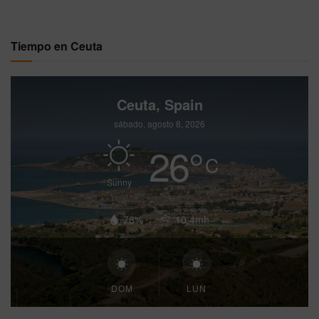
Tiempo en Ceuta
Ceuta, Spain
sábado, agosto 8, 2026
26
°
C
Sunny
78%
10.4mh
DOM
LUN