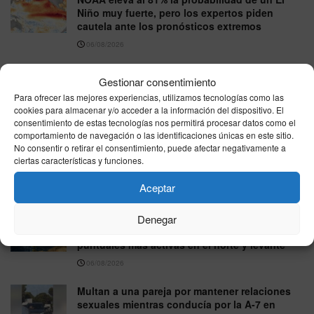
Niño muy fuerte, pero los expertos piden
cautela ante los pronósticos extremos
06/08/2026
Starlite Marbella 2026: cómo llegar, dónde
Gestionar consentimiento
comprar entradas y qué conciertos quedan en
Para ofrecer las mejores experiencias, utilizamos tecnologías como las
agosto
cookies para almacenar y/o acceder a la información del dispositivo. El
06/08/2026
consentimiento de estas tecnologías nos permitirá procesar datos como el
comportamiento de navegación o las identificaciones únicas en este sitio.
España afronta un jueves de contrastes:
No consentir o retirar el consentimiento, puede afectar negativamente a
granizo en el nordeste y hasta 39 grados en el
ciertas características y funciones.
sur
Aceptar
06/08/2026
El tiempo en España el jueves 6 de agosto de
Denegar
2026: despejado en gran parte y lluvias
puntuales más activas en el norte y levante
06/08/2026
Multan a una pareja por mantener relaciones
sexuales mientras conducía por la A-7 en