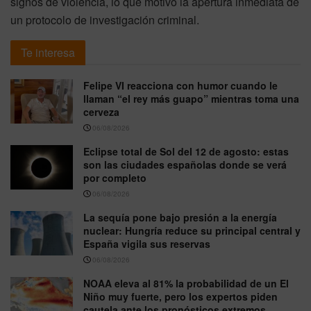
signos de violencia, lo que motivó la apertura inmediata de
un protocolo de investigación criminal
.
Te interesa
Felipe VI reacciona con humor cuando le
llaman “el rey más guapo” mientras toma una
cerveza
06/08/2026
Eclipse total de Sol del 12 de agosto: estas
son las ciudades españolas donde se verá
por completo
06/08/2026
La sequía pone bajo presión a la energía
nuclear: Hungría reduce su principal central y
España vigila sus reservas
06/08/2026
NOAA eleva al 81% la probabilidad de un El
Niño muy fuerte, pero los expertos piden
cautela ante los pronósticos extremos