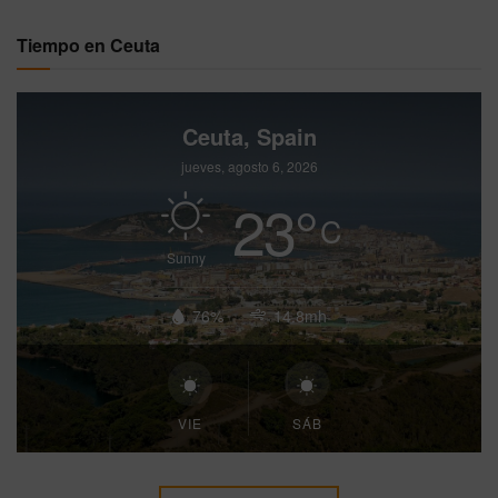
Tiempo en Ceuta
Ceuta, Spain
jueves, agosto 6, 2026
23
°
C
Sunny
76%
14.8mh
VIE
SÁB