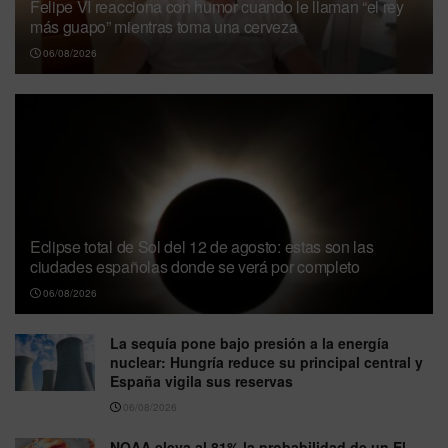
Felipe VI reacciona con humor cuando le llaman “el rey
más guapo” mientras toma una cerveza
06/08/2026
Eclipse total de Sol del 12 de agosto: estas son las
ciudades españolas donde se verá por completo
06/08/2026
La sequía pone bajo presión a la energía
nuclear: Hungría reduce su principal central y
España vigila sus reservas
06/08/2026
NOAA eleva al 81% la probabilidad de un El