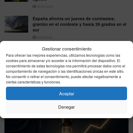
06/08/2026
España afronta un jueves de contrastes:
granizo en el nordeste y hasta 39 grados en el
sur
06/08/2026
Gestionar consentimiento
Para ofrecer las mejores experiencias, utilizamos tecnologías como las
VER MÁS
cookies para almacenar y/o acceder a la información del dispositivo. El
consentimiento de estas tecnologías nos permitirá procesar datos como el
comportamiento de navegación o las identificaciones únicas en este sitio.
No consentir o retirar el consentimiento, puede afectar negativamente a
Última hora
ciertas características y funciones.
Aceptar
Denegar