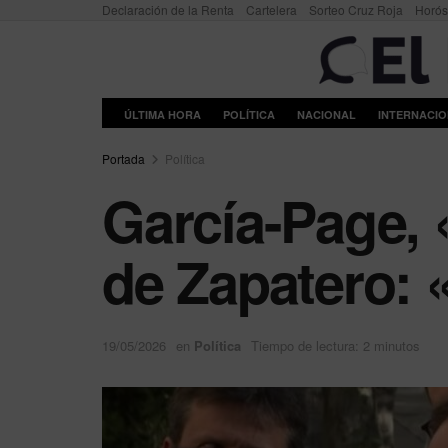
Declaración de la Renta
Cartelera
Sorteo Cruz Roja
Horó
ÚLTIMA HORA
POLÍTICA
NACIONAL
INTERNACI
Portada
Política
García-Page, 
de Zapatero: «
19/05/2026
en
Política
Tiempo de lectura: 2 minutos