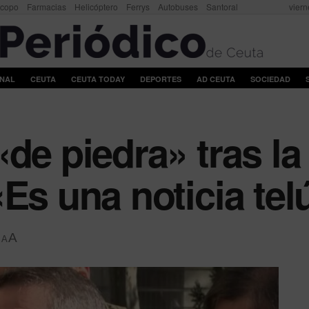
scopo
Farmacias
Helicóptero
Ferrys
Autobuses
Santoral
viern
ONAL
CEUTA
CEUTA TODAY
DEPORTES
AD CEUTA
SOCIEDAD
«de piedra» tras l
Es una noticia tel
A
A