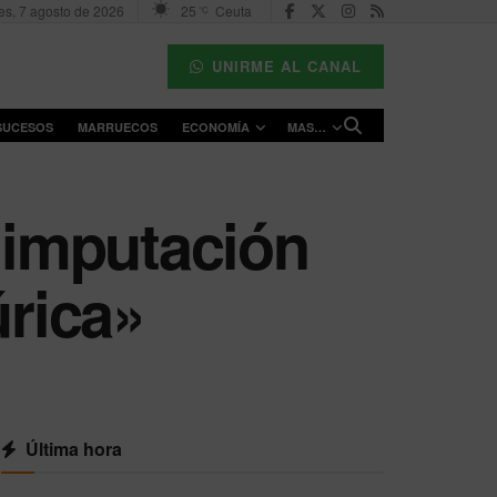
es, 7 agosto de 2026
25
Ceuta
°C
UNIRME AL CANAL
SUCESOS
MARRUECOS
ECONOMÍA
MAS…
a imputación
úrica»
Última hora