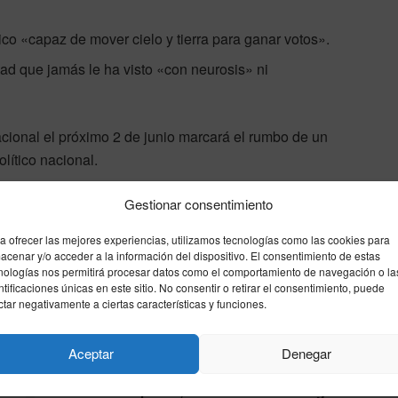
ico «capaz de mover cielo y tierra para ganar votos».
d que jamás le ha visto «con neurosis» ni
acional el próximo 2 de junio marcará el rumbo de un
lítico nacional.
Gestionar consentimiento
rcia page
piedra
telurica
Zapatero
a ofrecer las mejores experiencias, utilizamos tecnologías como las cookies para
acenar y/o acceder a la información del dispositivo. El consentimiento de estas
Enviar
Compartir
Compartir
1
nologías nos permitirá procesar datos como el comportamiento de navegación o la
ntificaciones únicas en este sitio. No consentir o retirar el consentimiento, puede
ctar negativamente a ciertas características y funciones.
Siguiente noticia
Aceptar
Denegar
Detenido Jonathan Andic en relación con la
muerte de su padre, el fundador de Mango