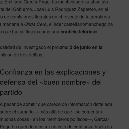
a, Emiliano García-Page, ha manifestado su absoluto
te del Gobierno, José Luis Rodríguez Zapatero, en el
o de comisiones ilegales en el rescate de la aerolínea
sta mañana a
Onda Cero
, el líder castellanomanchego ha
o que ha calificado como una
«noticia telúrica»
.
 calidad de investigado el próximo
2 de junio en la
isión de tres delitos.
Confianza en las explicaciones y
defensa del «buen nombre» del
partido
A pesar de admitir que carece de información detallada
sobre el sumario —más allá de que «se comentan
muchas cosas» en los mentideros políticos—, García-
Page ha querido mostrar un voto de confianza hacia su