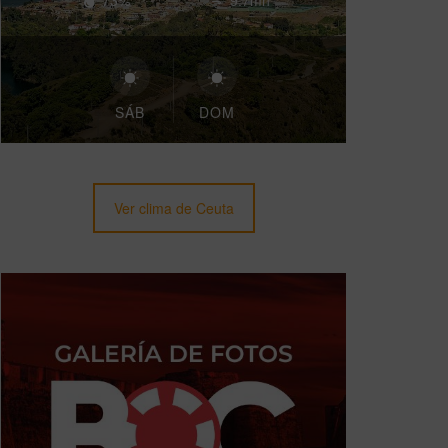
73%
9.7mh
SÁB
DOM
Ver clima de Ceuta