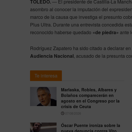
TOLEDO.
— El presidente de Castilla-La Manch
asombro al conocer la imputación del expresiden
marco de la causa que investiga el presunto cobr
Plus Ultra. Durante una entrevista concedida e
reconocido haberse quedado
«de piedra»
ante l
Rodríguez Zapatero ha sido citado a declarar en
Audiencia Nacional
, acusado de la presunta com
Te interesa
Marlaska, Robles, Albares y
Bolaños comparecerán en
agosto en el Congreso por la
crisis de Ceuta
07/08/2026
Óscar Puente ironiza sobre la
nueva denuncia contra Vito