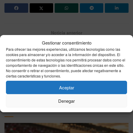
Noticia anterior
Horario, canal y dónde ver hoy por TV el Osasuna –
Gestionar consentimiento
Espanyol de LaLiga EA Sports en directo
Para ofrecer las mejores experiencias, utilizamos tecnologías como las
cookies para almacenar y/o acceder a la información del dispositivo. El
consentimiento de estas tecnologías nos permitirá procesar datos como el
Siguiente noticia
comportamiento de navegación o las identificaciones únicas en este sitio.
Quién torea hoy, domingo 17 de mayo, en Las Ventas:
No consentir o retirar el consentimiento, puede afectar negativamente a
ciertas características y funciones.
cartel, horario y dónde ver la corrida de San Isidro por
televisión
Aceptar
Denegar
Otras
Noticias