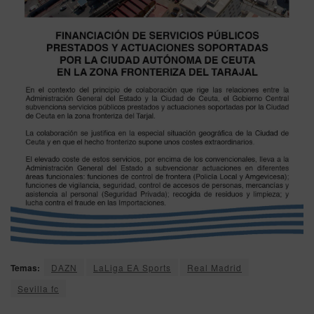
Temas:
DAZN
LaLiga EA Sports
Real Madrid
Sevilla fc