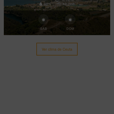
68%
12.2mh
SÁB
DOM
Ver clima de Ceuta