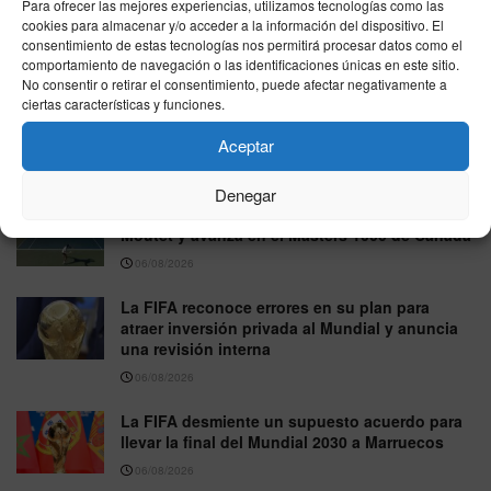
Para ofrecer las mejores experiencias, utilizamos tecnologías como las
Vox pide excluir a Marruecos del Mundial 2030 tras la
cookies para almacenar y/o acceder a la información del dispositivo. El
crisis migratoria de Ceuta
consentimiento de estas tecnologías nos permitirá procesar datos como el
comportamiento de navegación o las identificaciones únicas en este sitio.
06/08/2026
No consentir o retirar el consentimiento, puede afectar negativamente a
ciertas características y funciones.
GP de Gran Bretaña de MotoGP 2026: horarios
y dónde ver en directo la carrera de Silverstone
Aceptar
06/08/2026
Denegar
Rafa Jódar firma una gran remontada ante
Moutet y avanza en el Masters 1000 de Canadá
06/08/2026
La FIFA reconoce errores en su plan para
atraer inversión privada al Mundial y anuncia
una revisión interna
06/08/2026
La FIFA desmiente un supuesto acuerdo para
llevar la final del Mundial 2030 a Marruecos
06/08/2026