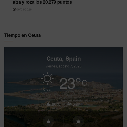
alza y roza los 20.279 puntos
06/08/2026
Tiempo en Ceuta
Ceuta, Spain
viernes, agosto 7, 2026
23
°
C
Clear
66%
5mh