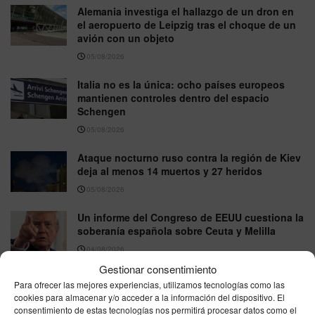
Alemania investiga el hallazgo de un dron en
el aeropuerto de Leipzig tras el choque de un
avión con un objeto
05/08/2026
Italia no es la única: ocho países europeos
mantienen controles dentro del espacio
Schengen
05/08/2026
Ataque nocturno ruso contra la región de Kiev
deja al menos 14 muertos y 27 heridos
05/08/2026
Un informe del Congreso de EEUU cuestiona la
soberanía española sobre Ceuta y Melilla
04/08/2026
Gestionar consentimiento
Dos muertos en Estados Unidos durante un
Para ofrecer las mejores experiencias, utilizamos tecnologías como las
brote de Cyclospora vinculado a lechugas
cookies para almacenar y/o acceder a la información del dispositivo. El
contaminadas
consentimiento de estas tecnologías nos permitirá procesar datos como el