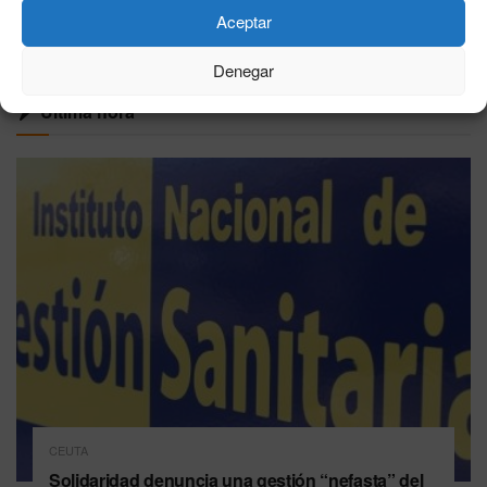
Aceptar
VER MÁS
Denegar
Última hora
CEUTA
Solidaridad denuncia una gestión “nefasta” del