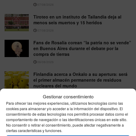
07/08/2026
Tiroteo en un instituto de Tailandia deja al
menos seis muertos y 15 heridos
07/08/2026
Fans de Rosalía corean “la patria no se vende”
en Buenos Aires durante el debate por la
compra de tierras
06/08/2026
Finlandia acerca a Onkalo a su apertura: será
el primer almacén permanente de residuos
nucleares del mundo
06/08/2026
Gestionar consentimiento
Para ofrecer las mejores experiencias, utilizamos tecnologías como las
Alemania investiga el hallazgo de un dron en
cookies para almacenar y/o acceder a la información del dispositivo. El
el aeropuerto de Leipzig tras el choque de un
consentimiento de estas tecnologías nos permitirá procesar datos como el
avión con un objeto
comportamiento de navegación o las identificaciones únicas en este sitio.
No consentir o retirar el consentimiento, puede afectar negativamente a
05/08/2026
ciertas características y funciones.