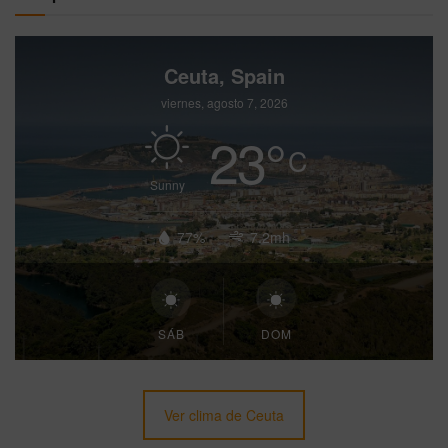
Ceuta, Spain
viernes, agosto 7, 2026
23
°
C
Sunny
77%
7.2mh
SÁB
DOM
Ver clima de Ceuta