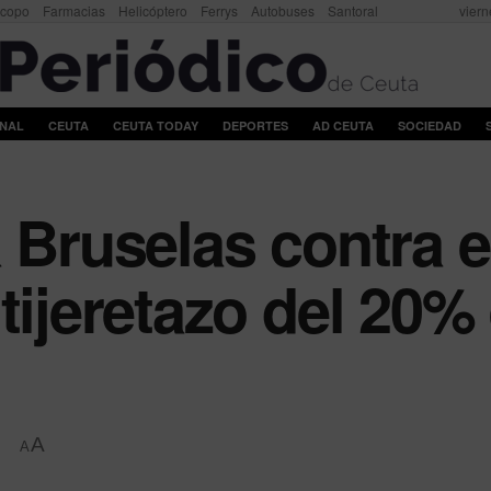
scopo
Farmacias
Helicóptero
Ferrys
Autobuses
Santoral
viern
ONAL
CEUTA
CEUTA TODAY
DEPORTES
AD CEUTA
SOCIEDAD
 Bruselas contra e
tijeretazo del 20%
A
A