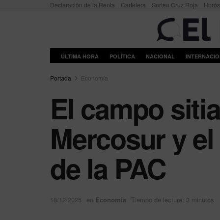
Declaración de la Renta
Cartelera
Sorteo Cruz Roja
Horó
ÚLTIMA HORA
POLÍTICA
NACIONAL
INTERNACI
Portada
Economía
El campo sitia
Mercosur y el 
de la PAC
18/12/2025
en
Economía
Tiempo de lectura: 3 minutos