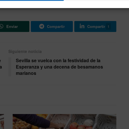
Enviar
Compartir
Compartir
1
Siguiente noticia
e
Sevilla se vuelca con la festividad de la
a
Esperanza y una decena de besamanos
marianos