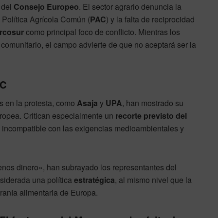
 del
Consejo Europeo
. El sector agrario denuncia la
 Política Agrícola Común (
PAC
) y la falta de reciprocidad
rcosur
como principal foco de conflicto. Mientras los
o comunitario, el campo advierte de que no aceptará ser la
AC
s en la protesta, como
Asaja
y
UPA
, han mostrado su
uropea. Critican especialmente un
recorte previsto del
n incompatible con las exigencias medioambientales y
nos dinero», han subrayado los representantes del
nsiderada una política
estratégica
, al mismo nivel que la
eranía alimentaria de Europa.