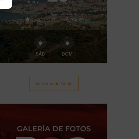
Sunny
77%
7.2mh
SÁB
DOM
Ver clima de Ceuta