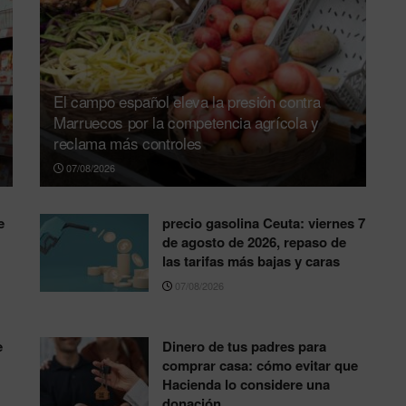
El campo español eleva la presión contra
Marruecos por la competencia agrícola y
reclama más controles
07/08/2026
e
precio gasolina Ceuta: viernes 7
de agosto de 2026, repaso de
las tarifas más bajas y caras
07/08/2026
e
Dinero de tus padres para
comprar casa: cómo evitar que
Hacienda lo considere una
donación