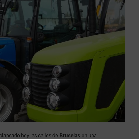
 colapsado hoy las calles de
Bruselas
en una