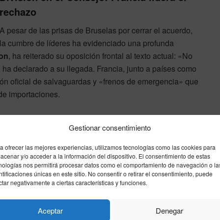
rechazo
A pesar de las prisas de Bruselas por cerrar el acuerdo,
la cumbre de líderes ha evidenciado una profunda
on
, ha reiterado su oposición frontal al texto actual: «No
 ha declarado a su llegada. Francia, junto a países como
sión oficial de salvaguardas y «frenos de emergencia» que
de importaciones.
Gestionar consentimiento
yen se ha reunido con representantes del sector
a ofrecer las mejores experiencias, utilizamos tecnologías como las cookies para
ñas explotaciones familiares y jóvenes agricultores,
acenar y/o acceder a la información del dispositivo. El consentimiento de estas
inistrativas. No obstante, el compromiso de la alemana
nologías nos permitirá procesar datos como el comportamiento de navegación o la
ntificaciones únicas en este sitio. No consentir o retirar el consentimiento, puede
isma semana mantiene la alerta máxima en las carreteras
ctar negativamente a ciertas características y funciones.
Aceptar
Denegar
l Macron
Mercosur
PAC
Protestas tractores
upa