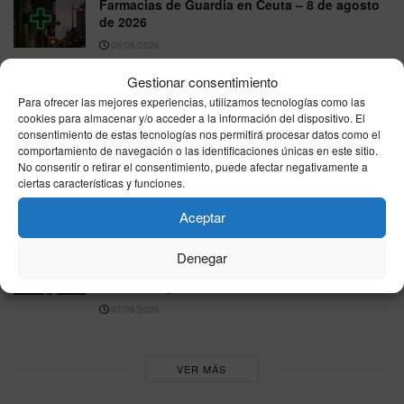
Farmacias de Guardia en Ceuta – 8 de agosto
de 2026
08/08/2026
Gestionar consentimiento
Interior refuerza Ceuta con otros 45 agentes de
la UIP y eleva a 270 el despliegue policial
Para ofrecer las mejores experiencias, utilizamos tecnologías como las
cookies para almacenar y/o acceder a la información del dispositivo. El
07/08/2026
consentimiento de estas tecnologías nos permitirá procesar datos como el
comportamiento de navegación o las identificaciones únicas en este sitio.
Melilla reprocha al Gobierno su ausencia en el
No consentir o retirar el consentimiento, puede afectar negativamente a
Parlamento Europeo durante el debate sobre la
ciertas características y funciones.
crisis de Ceuta
Aceptar
07/08/2026
EEUU respalda la soberanía española sobre
Denegar
Ceuta y Melilla y carga contra el Gobierno por
la crisis migratoria
07/08/2026
VER MÁS