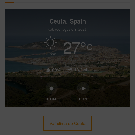
Ceuta, Spain
sábado, agosto 8, 2026
27
°
C
Sunny
69%
13.3mh
DOM
LUN
Ver clima de Ceuta