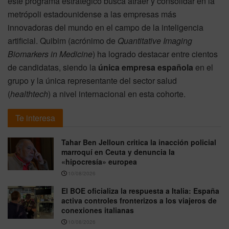
este programa estratégico busca atraer y consolidar en la
metrópoli estadounidense a las empresas más
innovadoras del mundo en el campo de la inteligencia
artificial.
Quibim (acrónimo de
Quantitative Imaging
Biomarkers in Medicine
) ha logrado destacar entre cientos
de candidatas, siendo la
única empresa española
en el
grupo y la única representante del sector salud
(
healthtech
) a nivel internacional en esta cohorte.
Te interesa
Tahar Ben Jelloun critica la inacción policial
marroquí en Ceuta y denuncia la
«hipocresía» europea
10/08/2026
El BOE oficializa la respuesta a Italia: España
activa controles fronterizos a los viajeros de
conexiones italianas
10/08/2026