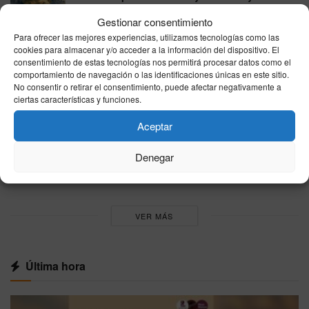
despejados
Gestionar consentimiento
10/08/2026
Para ofrecer las mejores experiencias, utilizamos tecnologías como las
cookies para almacenar y/o acceder a la información del dispositivo. El
El tiempo en España hoy domingo 9 de agosto
consentimiento de estas tecnologías nos permitirá procesar datos como el
de 2026: calor en el interior y cielos variados
comportamiento de navegación o las identificaciones únicas en este sitio.
09/08/2026
No consentir o retirar el consentimiento, puede afectar negativamente a
ciertas características y funciones.
España impone controles fronterizos a los
Aceptar
viajeros de Italia ante la negativa de Roma de
levantar sus restricciones por la crisis de
Ceuta
Denegar
08/08/2026
VER MÁS
Última hora