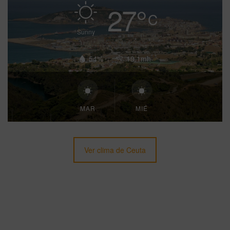
27
°
C
Sunny
54%
19.1mh
MAR
MIÉ
Ver clima de Ceuta