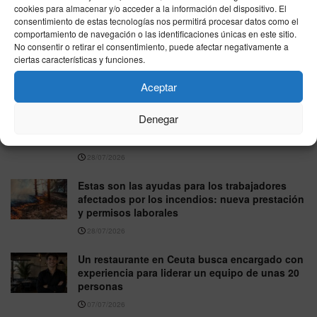
04/08/2026
cookies para almacenar y/o acceder a la información del dispositivo. El
consentimiento de estas tecnologías nos permitirá procesar datos como el
comportamiento de navegación o las identificaciones únicas en este sitio.
CCOO y UGT presionan a Yolanda Díaz: exigen
No consentir o retirar el consentimiento, puede afectar negativamente a
regular ya el trabajo digital para respaldarla en
ciertas características y funciones.
la OIT
03/08/2026
Aceptar
Jubilación anticipada a los 56 años: estas son
Denegar
las 11 nuevas enfermedades incluidas por el
Gobierno
28/07/2026
Estas son las ayudas para los trabajadores
afectados por los incendios: nueva prestación
y permisos laborales
28/07/2026
Un restaurante en Ceuta busca encargado con
experiencia para liderar un equipo de unas 20
personas
07/07/2026