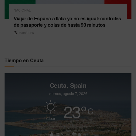
NACIONAL
Viajar de España a Italia ya no es igual: controles
de pasaporte y colas de hasta 90 minutos
06/08/2026
Tiempo en Ceuta
Ceuta, Spain
viernes, agosto 7, 2026
23
°
C
Clear
65%
9mh