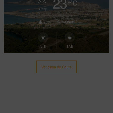
23
°
C
Sunny
76%
14.8mh
VIE
SÁB
Ver clima de Ceuta