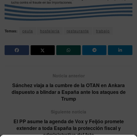
Temas:
ceuta
hostelería
restaurante
trabajo
Noticia anterior
Sánchez viaja a la cumbre de la OTAN en Ankara
dispuesto a blindar a España ante los ataques de
Trump
Siguiente noticia
El PP asume la agenda de Vox y Feijóo promete
extender a toda España la protección fiscal y
administrativa del feto