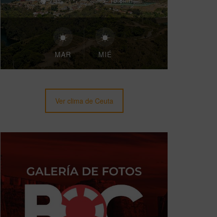
75%
15.8mh
MAR
MIÉ
Ver clima de Ceuta