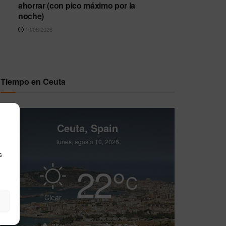
ahorrar (con pico máximo por la
noche)
10/08/2026
Tiempo en Ceuta
Ceuta, Spain
lunes, agosto 10, 2026
s
22
°
C
Clear