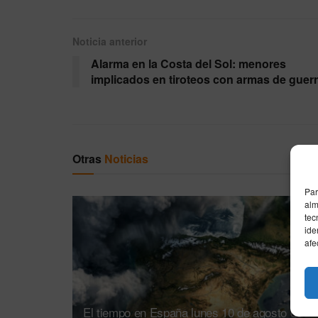
Noticia anterior
Alarma en la Costa del Sol: menores
implicados en tiroteos con armas de guer
Otras
Noticias
Par
alm
tec
ide
afe
El tiempo en España lunes 10 de agosto de