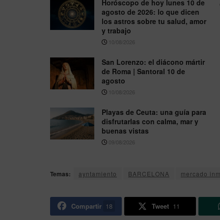
Horóscopo de hoy lunes 10 de
agosto de 2026: lo que dicen
los astros sobre tu salud, amor
y trabajo
10/08/2026
San Lorenzo: el diácono mártir
de Roma | Santoral 10 de
agosto
10/08/2026
Playas de Ceuta: una guía para
disfrutarlas con calma, mar y
buenas vistas
09/08/2026
Temas:
ayntamiento
BARCELONA
mercado inm
Compartir
18
Tweet
11