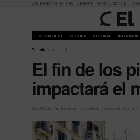
Declaración de la Renta
Cartelera
Sorteo Cruz Roja
Horó
ÚLTIMA HORA
POLÍTICA
NACIONAL
INTERNACI
Portada
Nacional
El fin de los 
impactará el 
29/09/2025
en
Nacional
,
Sociedad
Tiempo de lectura: 1