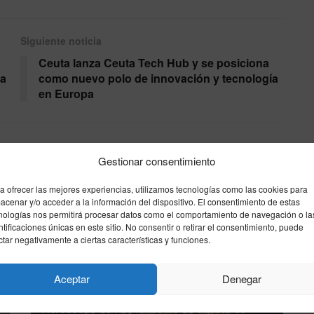
Siguiente noticia
Ceuta lanza Ceuta Tech Hub y se posiciona
ra
como nuevo polo de innovación y tecnología
en Europa
Gestionar consentimiento
a ofrecer las mejores experiencias, utilizamos tecnologías como las cookies para
acenar y/o acceder a la información del dispositivo. El consentimiento de estas
nologías nos permitirá procesar datos como el comportamiento de navegación o la
ntificaciones únicas en este sitio. No consentir o retirar el consentimiento, puede
ctar negativamente a ciertas características y funciones.
Aceptar
Denegar
Horóscopo de hoy lunes 10 de agosto de