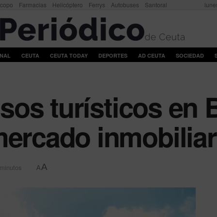
scopo
Farmacias
Helicóptero
Ferrys
Autobuses
Santoral
lune
ONAL
CEUTA
CEUTA TODAY
DEPORTES
AD CEUTA
SOCIEDAD
pisos turísticos en
mercado inmobiliar
A
 minutos
A