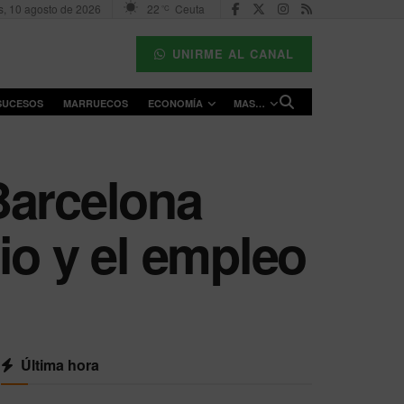
s, 10 agosto de 2026
22
Ceuta
°C
UNIRME AL CANAL
SUCESOS
MARRUECOS
ECONOMÍA
MAS…
 Barcelona
io y el empleo
Última hora