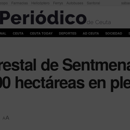
scopo
Farmacias
Helicóptero
Ferrys
Autobuses
Santoral
sábad
ONAL
CEUTA
CEUTA TODAY
DEPORTES
AD CEUTA
SOCIEDAD
restal de Sentmena
00 hectáreas en pl
A
A