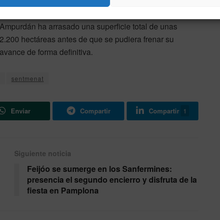
controlado
. Según los datos provisionales aportados
por el cuerpo de Agentes Rurales, el fuego en el
Ampurdán ha arrasado una superficie total de unas
2.200 hectáreas antes de que se pudiera frenar su
avance de forma definitiva.
sentmenat
Enviar
Compartir
Compartir
1
Siguiente noticia
Feijóo se sumerge en los Sanfermines:
presencia el segundo encierro y disfruta de la
fiesta en Pamplona