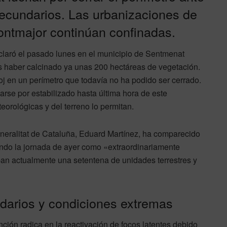
ecundarios. Las urbanizaciones de
ontmajor continúan confinadas.
claró el pasado lunes en el municipio de Sentmenat
ras haber calcinado ya unas 200 hectáreas de vegetación.
oj en un perímetro que todavía no ha podido ser cerrado.
rse por estabilizado hasta última hora de este
orológicas y del terreno lo permitan.
eneralitat de Cataluña, Eduard Martínez, ha comparecido
cando la jornada de ayer como «extraordinariamente
pan actualmente una setentena de unidades terrestres y
darios y condiciones extremas
nción radica en la reactivación de focos latentes debido