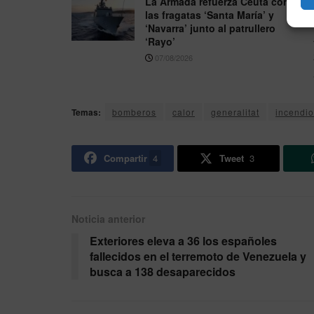
La Armada refuerza Ceuta con
las fragatas ‘Santa María’ y
‘Navarra’ junto al patrullero
‘Rayo’
07/08/2026
Temas:
bomberos
calor
generalitat
incendio
Compartir
4
Tweet
3
Noticia anterior
Exteriores eleva a 36 los españoles
fallecidos en el terremoto de Venezuela y
busca a 138 desaparecidos