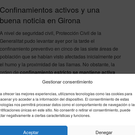
Confinamientos activos y una
buena noticia en Girona
A nivel de seguridad civil, Protección Civil de la
Generalitat pudo levantar ayer por la tarde el
confinamiento preventivo en cinco de las siete áreas de
población que se habían visto afectadas inicialmente por
el humo y la proximidad de las llamas. No obstante, la
orden de
confinamiento estricto se mantiene activa
en las zonas de El Farell y Sant Sebastià de
Gestionar consentimiento
Montmajor
.
a ofrecer las mejores experiencias, utilizamos tecnologías como las cookies para
acenar y/o acceder a la información del dispositivo. El consentimiento de estas
Como contraparte positiva a la jornada, los Bomberos de
nologías nos permitirá procesar datos como el comportamiento de navegación o la
ntificaciones únicas en este sitio. No consentir o retirar el consentimiento, puede
la Generalitat confirmaron anoche que el grave incendio
ctar negativamente a ciertas características y funciones.
forestal declarado el pasado viernes en
La Bisbal
d’Empordà (Girona)
ha quedado finalmente
Aceptar
Denegar