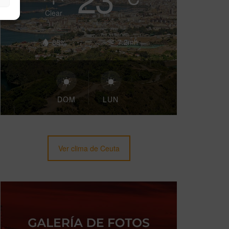
Clear
88%
7.2mh
DOM
LUN
Ver clima de Ceuta