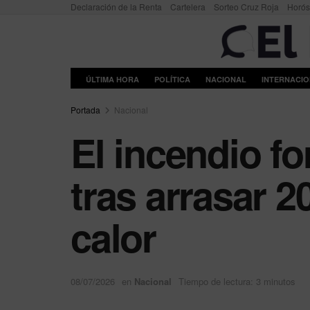
Declaración de la Renta
Cartelera
Sorteo Cruz Roja
Horó
ÚLTIMA HORA
POLÍTICA
NACIONAL
INTERNACI
Portada
Nacional
El incendio fo
tras arrasar 2
calor
08/07/2026
en
Nacional
Tiempo de lectura: 3 minutos