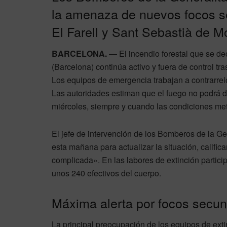
la amenaza de nuevos focos s
El Farell y Sant Sebastià de M
BARCELONA.
— El incendio forestal que se de
(Barcelona) continúa activo y fuera de control t
Los equipos de emergencia trabajan a contrarrel
Las autoridades estiman que el fuego no podrá da
miércoles, siempre y cuando las condiciones mete
El jefe de intervención de los Bomberos de la G
esta mañana para actualizar la situación, califi
complicada». En las labores de extinción partici
unos 240 efectivos del cuerpo.
Máxima alerta por focos secun
La principal preocupación de los equipos de exti