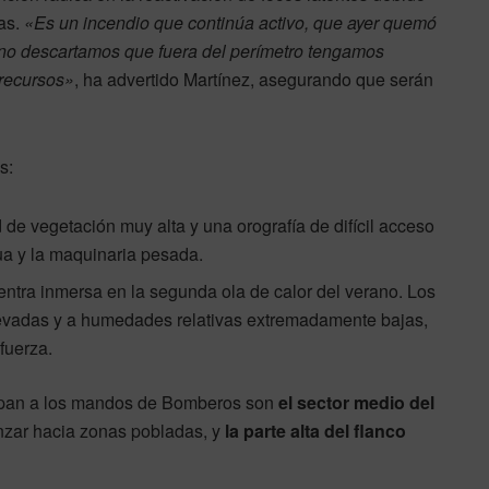
mas.
«Es un incendio que continúa activo, que ayer quemó
 no descartamos que fuera del perímetro tengamos
recursos»
, ha advertido Martínez, asegurando que serán
s:
e vegetación muy alta y una orografía de difícil acceso
ua y la maquinaria pesada.
ntra inmersa en la segunda ola de calor del verano. Los
evadas y a humedades relativas extremadamente bajas,
fuerza.
cupan a los mandos de Bomberos son
el sector medio del
anzar hacia zonas pobladas, y
la parte alta del flanco