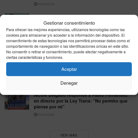
06/08/2026
Vox pide excluir a Marruecos del Mundial 2030
tras la crisis migratoria de Ceuta
Gestionar consentimiento
Para ofrecer las mejores experiencias, utilizamos tecnologías como las
06/08/2026
cookies para almacenar y/o acceder a la información del dispositivo. El
consentimiento de estas tecnologías nos permitirá procesar datos como el
El PP exige habilitar el Congreso y el Senado
comportamiento de navegación o las identificaciones únicas en este sitio.
en agosto por la crisis migratoria de Ceuta
No consentir o retirar el consentimiento, puede afectar negativamente a
06/08/2026
ciertas características y funciones.
Junts exige excluir a Cataluña del reparto de
Aceptar
menores migrantes llegados a Ceuta
Denegar
05/08/2026
Nicole Delgado responde a Pablo Fernández
en directo por la Ley Trans: “No permito que
piense por mí”
05/08/2026
VER MÁS