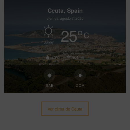
Ceuta, Spain
viernes, agosto 7, 2026
25
°
C
Sunny
75%
9.4mh
SÁB
DOM
Ver clima de Ceuta