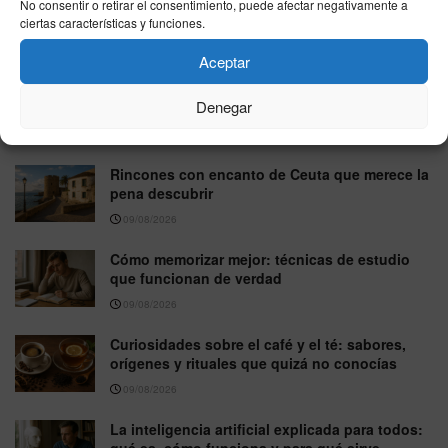
Playas de Ceuta: una guía para disfrutarlas
No consentir o retirar el consentimiento, puede afectar negativamente a
con calma, mar y buenas vistas
ciertas características y funciones.
09/08/2026
Aceptar
La gastronomía ceutí: el cruce de culturas que
Denegar
se siente en cada plato
09/08/2026
Rincones con encanto de Ceuta que merece la
pena descubrir
09/08/2026
Cómo memorizar mejor: técnicas de estudio
que funcionan de verdad
09/08/2026
Curiosidades sobre el café y el té: sabores,
orígenes y rituales que quizá no conocías
09/08/2026
La inteligencia artificial explicada para todos:
qué es, cómo funciona y para qué sirve