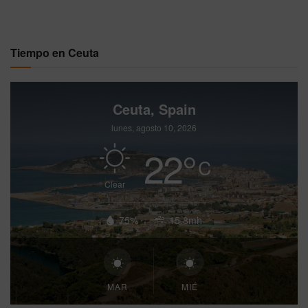
Tiempo en Ceuta
Ceuta, Spain
lunes, agosto 10, 2026
22
°
C
Clear
75%
15.8mh
MAR
MIÉ