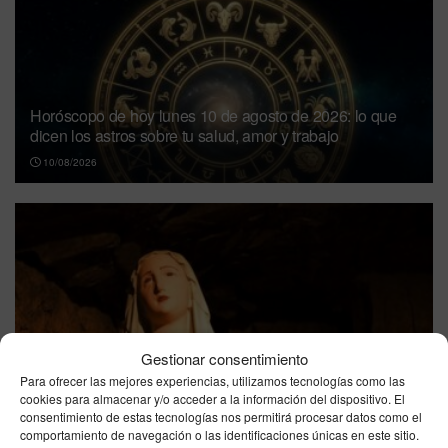
Horóscopo de hoy lunes 10 de agosto de 2026: lo que
dicen los astros sobre tu salud, amor y trabajo
10/08/2026
San Lorenzo: el diácono mártir de Roma | Santoral 10 de
Gestionar consentimiento
agosto
Para ofrecer las mejores experiencias, utilizamos tecnologías como las
cookies para almacenar y/o acceder a la información del dispositivo. El
10/08/2026
consentimiento de estas tecnologías nos permitirá procesar datos como el
comportamiento de navegación o las identificaciones únicas en este sitio.