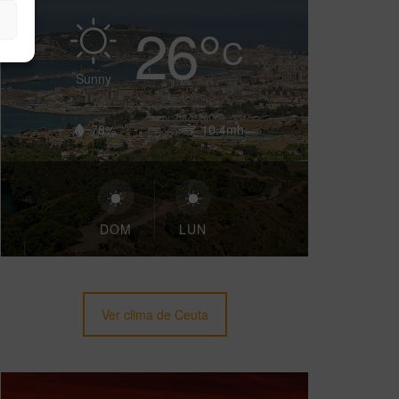
26
°
C
Sunny
78%
10.4mh
DOM
LUN
Ver clima de Ceuta