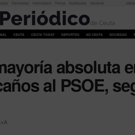
scopo
Farmacias
Helicóptero
Ferrys
Autobuses
Santoral
sábad
ONAL
CEUTA
CEUTA TODAY
DEPORTES
AD CEUTA
SOCIEDAD
 mayoría absoluta 
caños al PSOE, se
A
A