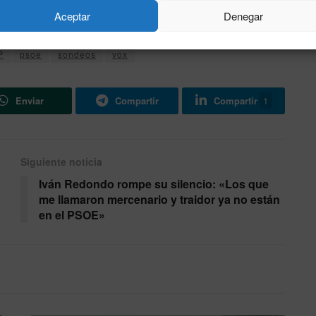
Aceptar
Denegar
P
psoe
sondeos
vox
Enviar
Compartir
Compartir
1
Siguiente noticia
Iván Redondo rompe su silencio: «Los que
me llamaron mercenario y traidor ya no están
en el PSOE»