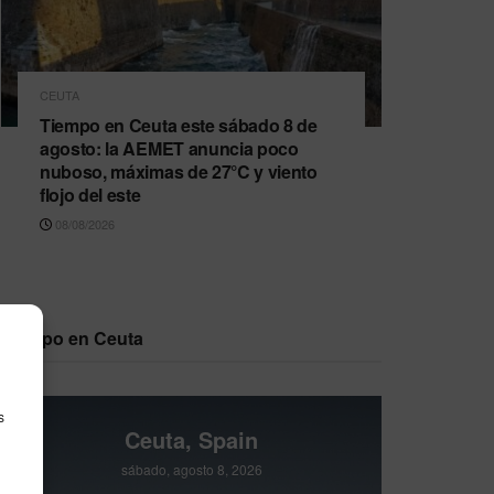
CEUTA
Tiempo en Ceuta este sábado 8 de
agosto: la AEMET anuncia poco
nuboso, máximas de 27°C y viento
flojo del este
08/08/2026
Tiempo en Ceuta
s
Ceuta, Spain
sábado, agosto 8, 2026