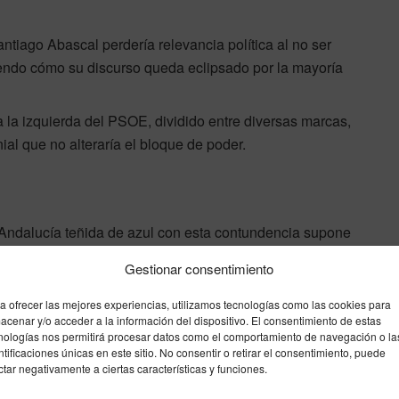
tiago Abascal perdería relevancia política al no ser
iendo cómo su discurso queda eclipsado por la mayoría
 la izquierda del PSOE, dividido entre diversas marcas,
al que no alteraría el bloque de poder.
a Andalucía teñida de azul con esta contundencia supone
rto Núñez Feijóo y una señal de alarma para el Palacio de
Gestionar consentimiento
dad más poblada de España —y con más escaños en el
 Pedro Sánchez de cara a futuras citas electorales.
a ofrecer las mejores experiencias, utilizamos tecnologías como las cookies para
acenar y/o acceder a la información del dispositivo. El consentimiento de estas
nologías nos permitirá procesar datos como el comportamiento de navegación o la
micios, la maquinaria del PP andaluz funciona a pleno
ntificaciones únicas en este sitio. No consentir o retirar el consentimiento, puede
ctar negativamente a ciertas características y funciones.
ar esa mayoría absoluta que les otorgue manos libres
erencias de la derecha más radical ni de la oposición de