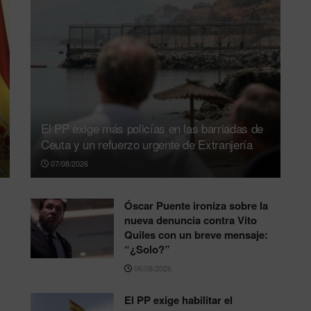
El PP exige más policías en las barriadas de
Ceuta y un refuerzo urgente de Extranjería
07/08/2026
Óscar Puente ironiza sobre la
nueva denuncia contra Vito
Quiles con un breve mensaje:
“¿Solo?”
06/08/2026
El PP exige habilitar el