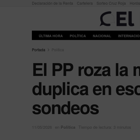
Declaración de la Renta
Cartelera
Sorteo Cruz Roja
Horó
ÚLTIMA HORA
POLÍTICA
NACIONAL
INTERNACI
Portada
Política
El PP roza la
duplica en es
sondeos
11/05/2026
en
Política
Tiempo de lectura: 3 minutos