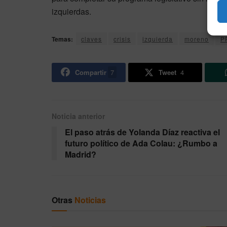
izquierdas.
Temas:
claves
crisis
izquierda
moreno
P
Compartir
7
Tweet
4
Noticia anterior
El paso atrás de Yolanda Díaz reactiva el
futuro político de Ada Colau: ¿Rumbo a
Madrid?
Otras
Noticias