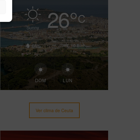
26
°
C
Sunny
68%
10.8mh
DOM
LUN
Ver clima de Ceuta