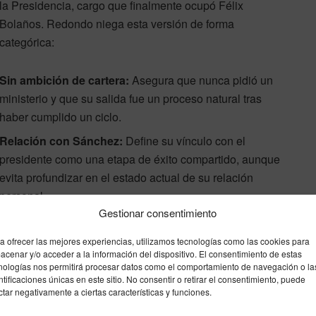
la Presidencia, cargo que finalmente ocupó Félix
Bolaños. Redondo niega esta versión de forma
categórica:
Sin ambición de cartera:
Asegura que nunca pidió un
ministerio y que su salida fue un proceso natural tras
haber cumplido un ciclo.
Relación con Sánchez:
Define su vínculo con el
presidente como una etapa de éxito compartido, aunque
evita profundizar en el estado actual de su relación
personal.
Gestionar consentimiento
¿Un posible regreso?
a ofrecer las mejores experiencias, utilizamos tecnologías como las cookies para
acenar y/o acceder a la información del dispositivo. El consentimiento de estas
Aunque actualmente se encuentra centrado en su
nologías nos permitirá procesar datos como el comportamiento de navegación o la
ntificaciones únicas en este sitio. No consentir o retirar el consentimiento, puede
actividad privada y su labor como analista, Redondo no
ctar negativamente a ciertas características y funciones.
a en la primera línea de la política institucional