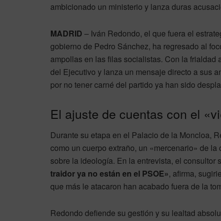
ambicionado un ministerio y lanza duras acusaci
MADRID
– Iván Redondo, el que fuera el estrate
gobierno de Pedro Sánchez, ha regresado al foc
ampollas en las filas socialistas. Con la frialdad
del Ejecutivo y lanza un mensaje directo a sus a
por no tener carné del partido ya han sido despl
El ajuste de cuentas con el «
Durante su etapa en el Palacio de la Moncloa, Re
como un cuerpo extraño, un «mercenario» de la 
sobre la ideología. En la entrevista, el consultor
traidor ya no están en el PSOE»
, afirma, sugir
que más le atacaron han acabado fuera de la to
Redondo defiende su gestión y su lealtad absolut