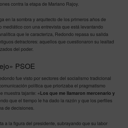
ones contra la etapa de Mariano Rajoy.
ga en la sombra y arquitecto de los primeros años de
o mediático con una entrevista que está levantando
 analítica que le caracteriza, Redondo repasa su salida
ntiguos detractores: aquellos que cuestionaron su lealtad
azados del poder.
viejo» PSOE
dondo fue visto por sectores del socialismo tradicional
comunicación política que priorizaba el pragmatismo
 se muestra tajante:
«Los que me llamaron mercenario y
iendo que el tiempo le ha dado la razón y que los perfiles
ma de decisiones.
a a la figura del presidente, subrayando que su labor