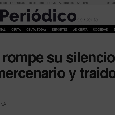
scopo
Farmacias
Helicóptero
Ferrys
Autobuses
Santoral
sábad
ONAL
CEUTA
CEUTA TODAY
DEPORTES
AD CEUTA
SOCIEDAD
rompe su silencio
ercenario y traido
A
A