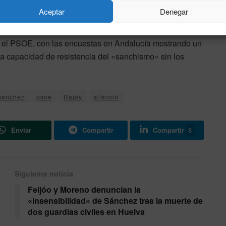
lisis sobre la situación actual del Gobierno y la
Aceptar
Denegar
y atento a los movimientos del tablero político.
a el PSOE, con las encuestas en Andalucía mostrando un
 la capacidad de resistencia del «sanchismo» sin los
sanchez
psoe
Rajoy
silencio
Enviar
Compartir
Compartir
8
Siguiente noticia
Feijóo y Moreno denuncian la
«insensibilidad» de Sánchez tras la muerte de
dos guardias civiles en Huelva