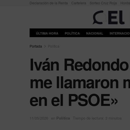
Declaración de la Renta
Cartelera
Sorteo Cruz Roja
Horó
ÚLTIMA HORA
POLÍTICA
NACIONAL
INTERNACI
Portada
Política
Iván Redondo 
me llamaron m
en el PSOE»
11/05/2026
en
Política
Tiempo de lectura: 3 minutos