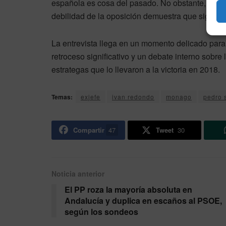
española es cosa del pasado. No obstante, su aná
debilidad de la oposición demuestra que sigue mu
La entrevista llega en un momento delicado par
retroceso significativo y un debate interno sobre
estrategas que lo llevaron a la victoria en 2018.
Temas:
exjefe
ivan redondo
monago
pedro 
Compartir
47
Tweet
30
Noticia anterior
El PP roza la mayoría absoluta en
Andalucía y duplica en escaños al PSOE,
según los sondeos