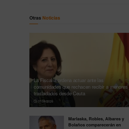
Otras
Noticias
La Fiscalía ordena actuar ante las
comunidades que rechacen recibir a menores
trasladados desde Ceuta
07/08/2026
Marlaska, Robles, Albares y
Bolaños comparecerán en