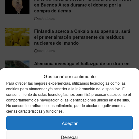
en Buenos Aires durante el debate por la
compra de tierras
06/08/2026
Finlandia acerca a Onkalo a su apertura: será
el primer almacén permanente de residuos
nucleares del mundo
06/08/2026
Alemania investiga el hallazgo de un dron en
el aeropuerto de Leipzig tras el choque de un
avión con un objeto
Gestionar consentimiento
Para ofrecer las mejores experiencias, utilizamos tecnologías como las
05/08/2026
cookies para almacenar y/o acceder a la información del dispositivo. El
consentimiento de estas tecnologías nos permitirá procesar datos como el
comportamiento de navegación o las identificaciones únicas en este sitio.
VER MÁS
No consentir o retirar el consentimiento, puede afectar negativamente a
ciertas características y funciones.
Aceptar
Última hora
Denegar