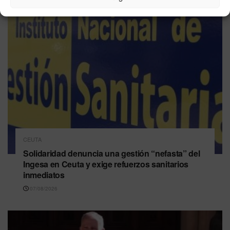
CEUTA
Solidaridad denuncia una gestión “nefasta” del
Ingesa en Ceuta y exige refuerzos sanitarios
inmediatos
07/08/2026