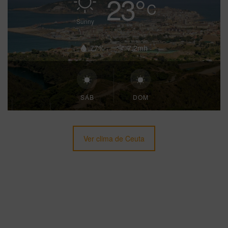
23
°
C
Sunny
77%
7.2mh
SÁB
DOM
Ver clima de Ceuta