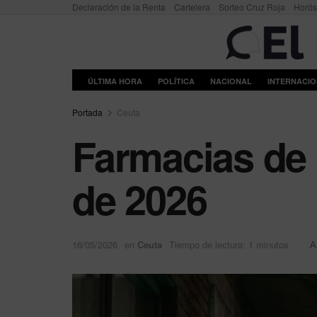
Declaración de la Renta
Cartelera
Sorteo Cruz Roja
Horó
ÚLTIMA HORA
POLÍTICA
NACIONAL
INTERNACI
Portada
Ceuta
Farmacias de 
de 2026
16/05/2026
en
Ceuta
Tiempo de lectura: 1 minutos
A