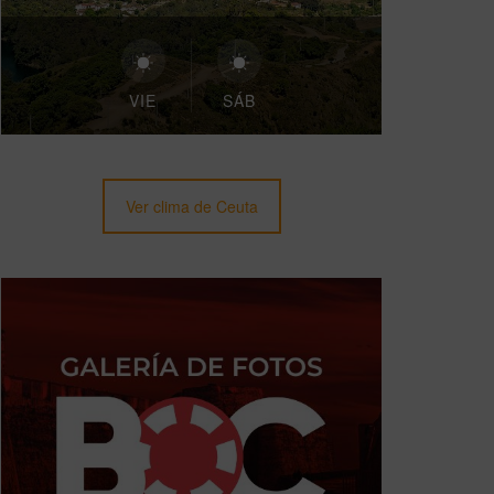
VIE
SÁB
Ver clima de Ceuta