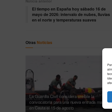
Noticia anterior
El tiempo en España hoy sábado 16 de
mayo de 2026: intervalo de nubes, lluvias
en el norte y temperaturas suaves
Otras
Noticias
Par
alm
tec
ide
afe
La Guardia Civil considera creíble la
convocatoria para una nueva entrada masiva
en Ceuta el 15 de agosto