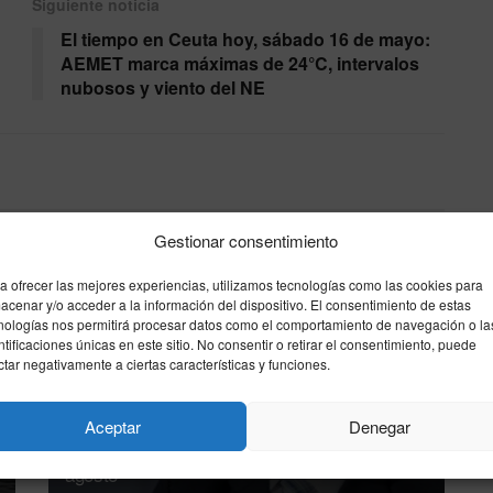
Siguiente noticia
El tiempo en Ceuta hoy, sábado 16 de mayo:
AEMET marca máximas de 24°C, intervalos
nubosos y viento del NE
Gestionar consentimiento
a ofrecer las mejores experiencias, utilizamos tecnologías como las cookies para
acenar y/o acceder a la información del dispositivo. El consentimiento de estas
nologías nos permitirá procesar datos como el comportamiento de navegación o la
ntificaciones únicas en este sitio. No consentir o retirar el consentimiento, puede
ctar negativamente a ciertas características y funciones.
Ceuta reclama blindar la frontera ante el
Aceptar
Denegar
temor a una nueva entrada masiva el 15 de
agosto