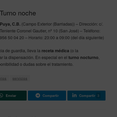
Turno noche
Puya, C.B.
(Campo Exterior (Barriadas)) – Dirección: c/.
Teniente Coronel Gautier, nº 10 (San José) – Teléfono:
956 50 04 20 – Horario: 23:00 a 09:00 (del día siguiente)
a de guardia, lleva la
receta médica
(o la
r la dispensación. En especial en el
turno nocturno
,
onibilidad o dudas sobre el tratamiento.
rios
servicios
Enviar
Compartir
Compartir
3