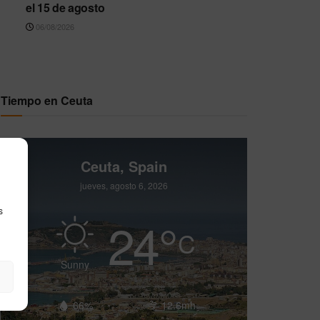
el 15 de agosto
06/08/2026
Tiempo en Ceuta
Ceuta, Spain
jueves, agosto 6, 2026
s
24
°
C
Sunny
66%
12.6mh