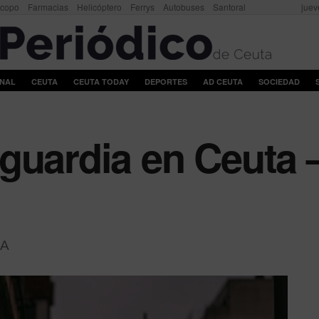
scopo
Farmacias
Helicóptero
Ferrys
Autobuses
Santoral
juev
ONAL
CEUTA
CEUTA TODAY
DEPORTES
AD CEUTA
SOCIEDAD
guardia en Ceuta 
A