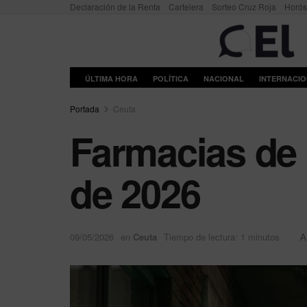
Declaración de la Renta
Cartelera
Sorteo Cruz Roja
Horó
ÚLTIMA HORA
POLÍTICA
NACIONAL
INTERNACI
Portada
Ceuta
Farmacias de 
de 2026
09/05/2026
en
Ceuta
Tiempo de lectura: 1 minutos
A