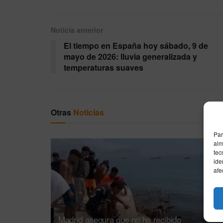
Noticia anterior
El tiempo en España hoy sábado, 9 de
mayo de 2026: lluvia generalizada y
temperaturas suaves
Otras
Noticias
Par
alm
tec
ide
afe
Madrid asegura que no ha recibido