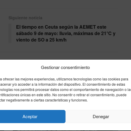
Siguiente noticia
El tiempo en Ceuta según la AEMET este
sábado 9 de mayo: lluvia, máximas de 21°C y
viento de SO a 25 km/h
Gestionar consentimiento
a ofrecer las mejores experiencias, utilizamos tecnologías como las cookies para
acenar y/o acceder a la información del dispositivo. El consentimiento de estas
nologías nos permitirá procesar datos como el comportamiento de navegación o la
ntificaciones únicas en este sitio. No consentir o retirar el consentimiento, puede
ctar negativamente a ciertas características y funciones.
Aceptar
Denegar
Defensa mejora la alimentación de los