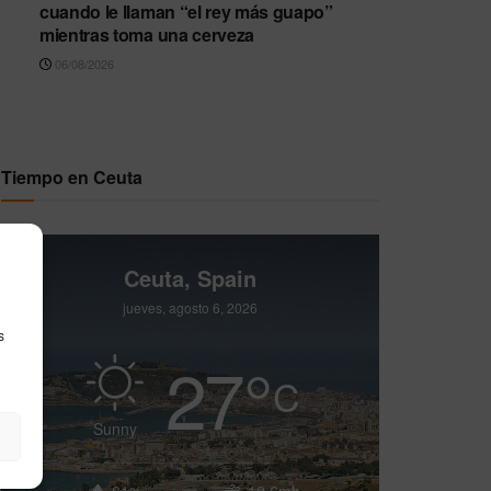
cuando le llaman “el rey más guapo”
mientras toma una cerveza
06/08/2026
Tiempo en Ceuta
Ceuta, Spain
jueves, agosto 6, 2026
s
27
°
C
Sunny