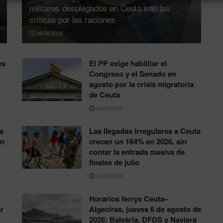
militares desplegados en Ceuta tras las
críticas por las raciones
06/08/2026
es
El PP exige habilitar el
Congreso y el Senado en
agosto por la crisis migratoria
de Ceuta
06/08/2026
s
Las llegadas irregulares a Ceuta
ón
crecen un 164% en 2026, sin
contar la entrada masiva de
finales de julio
06/08/2026
s
Horarios ferrys Ceuta–
r
Algeciras, jueves 6 de agosto de
2026: Baleària, DFDS y Naviera