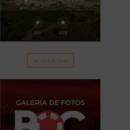
61%
12.6mh
VIE
SÁB
Ver clima de Ceuta