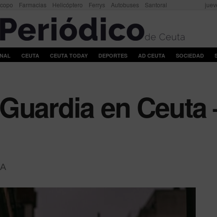
scopo
Farmacias
Helicóptero
Ferrys
Autobuses
Santoral
juev
ONAL
CEUTA
CEUTA TODAY
DEPORTES
AD CEUTA
SOCIEDAD
Guardia en Ceuta 
A