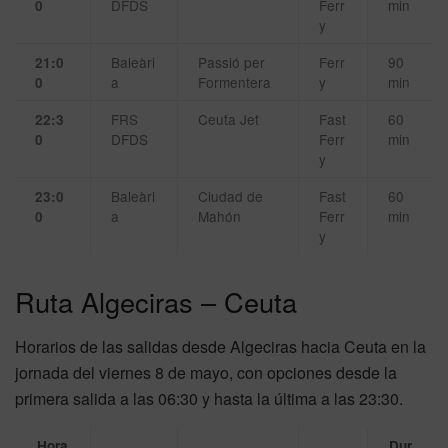
DFDS
Ferr
min
0
y
Baleàri
Passió per
Ferr
90
21:0
a
Formentera
y
min
0
FRS
Ceuta Jet
Fast
60
22:3
DFDS
Ferr
min
0
y
Baleàri
Ciudad de
Fast
60
23:0
a
Mahón
Ferr
min
0
y
Ruta Algeciras – Ceuta
Horarios de las salidas desde Algeciras hacia Ceuta en la
jornada del viernes 8 de mayo, con opciones desde la
primera salida a las 06:30 y hasta la última a las 23:30.
Hora
Dur