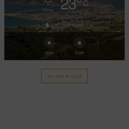
23
°
C
Sunny
77%
7.2mh
SÁB
DOM
Ver clima de Ceuta