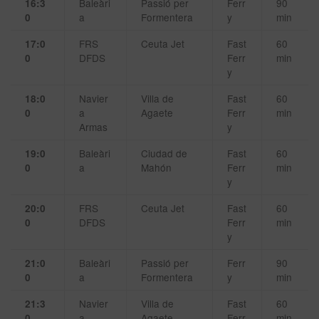
Baleàri
Passió per
Ferr
90
16:3
a
Formentera
y
min
0
FRS
Ceuta Jet
Fast
60
17:0
DFDS
Ferr
min
0
y
Navier
Villa de
Fast
60
18:0
a
Agaete
Ferr
min
0
Armas
y
Baleàri
Ciudad de
Fast
60
19:0
a
Mahón
Ferr
min
0
y
FRS
Ceuta Jet
Fast
60
20:0
DFDS
Ferr
min
0
y
Baleàri
Passió per
Ferr
90
21:0
a
Formentera
y
min
0
Navier
Villa de
Fast
60
21:3
a
Agaete
Ferr
min
0