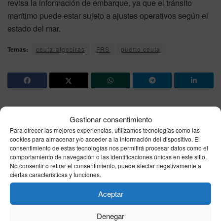
revisa la información de embarque, ya que el tránsito
marítimo puede estar sujeto a ajustes operativos según el
estado del mar.
Temas:
ceuta-algeciras
FRS
puerto ceuta
Gestionar consentimiento
Noticia anterior
Para ofrecer las mejores experiencias, utilizamos tecnologías como las
El tiempo en Ceuta este viernes 8 de mayo: AEMET
cookies para almacenar y/o acceder a la información del dispositivo. El
marca nuboso, 20°C de máxima y viento del Este
consentimiento de estas tecnologías nos permitirá procesar datos como el
comportamiento de navegación o las identificaciones únicas en este sitio.
No consentir o retirar el consentimiento, puede afectar negativamente a
Siguiente noticia
ciertas características y funciones.
‘La Promesa’, avance del viernes 8 de mayo: Pía
Aceptar
descubre el secreto de Leocadia y Adriano recibe un
duro diagnóstico
Denegar