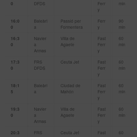
DFDS
Ferr
min
0
y
Baleàri
Passió per
Ferr
90
16:0
a
Formentera
y
min
0
Navier
Villa de
Fast
60
16:3
a
Agaete
Ferr
min
0
Armas
y
FRS
Ceuta Jet
Fast
60
17:3
DFDS
Ferr
min
0
y
Baleàri
Ciudad de
Fast
60
18:1
a
Mahón
Ferr
min
5
y
Navier
Villa de
Fast
60
19:3
a
Agaete
Ferr
min
0
Armas
y
FRS
Ceuta Jet
Fast
60
20:3