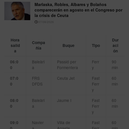
Marlaska, Robles, Albares y Bolaños
comparecerán en agosto en el Congreso por
la crisis de Ceuta
07/08/2026
Hora
Dur
Compa
salid
Buque
Tipo
aci
ñía
a
ón
Baleàri
Passió per
Ferr
90
06:0
a
Formentera
y
min
0
FRS
Ceuta Jet
Fast
60
07:0
DFDS
Ferr
min
0
y
Baleàri
Jaume I
Fast
60
08:0
a
Ferr
min
0
y
Navier
Villa de
Fast
60
09:0
a
Agaete
Ferr
min
0