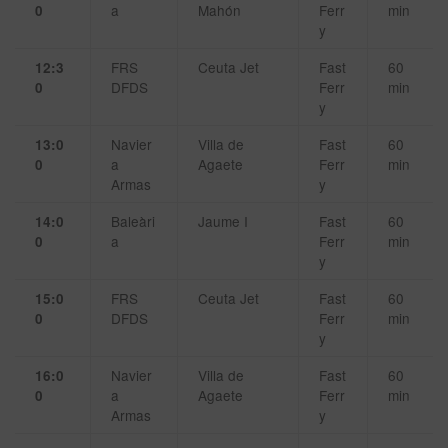
a
Mahón
Ferr
min
0
y
FRS
Ceuta Jet
Fast
60
12:3
DFDS
Ferr
min
0
y
Navier
Villa de
Fast
60
13:0
a
Agaete
Ferr
min
0
Armas
y
Baleàri
Jaume I
Fast
60
14:0
a
Ferr
min
0
y
FRS
Ceuta Jet
Fast
60
15:0
DFDS
Ferr
min
0
y
Navier
Villa de
Fast
60
16:0
a
Agaete
Ferr
min
0
Armas
y