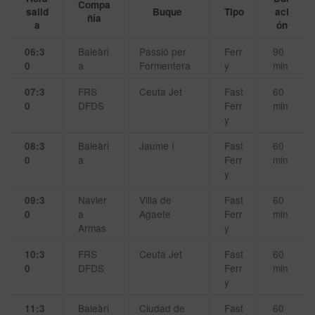
Compa
salid
Buque
Tipo
aci
ñía
a
ón
Baleàri
Passió per
Ferr
90
06:3
a
Formentera
y
min
0
FRS
Ceuta Jet
Fast
60
07:3
DFDS
Ferr
min
0
y
Baleàri
Jaume I
Fast
60
08:3
a
Ferr
min
0
y
Navier
Villa de
Fast
60
09:3
a
Agaete
Ferr
min
0
Armas
y
FRS
Ceuta Jet
Fast
60
10:3
DFDS
Ferr
min
0
y
Baleàri
Ciudad de
Fast
60
11:3