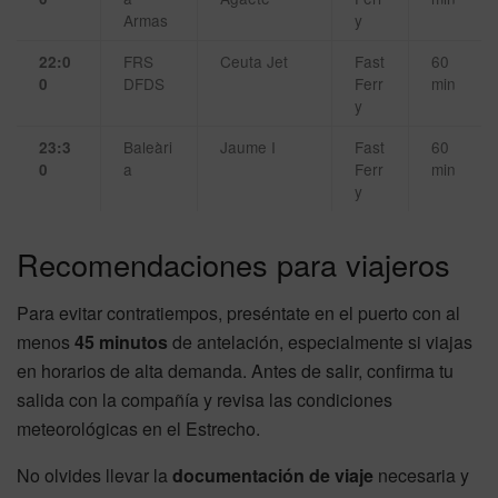
Armas
y
FRS
Ceuta Jet
Fast
60
22:0
DFDS
Ferr
min
0
y
Baleàri
Jaume I
Fast
60
23:3
a
Ferr
min
0
y
Recomendaciones para viajeros
Para evitar contratiempos, preséntate en el puerto con al
menos
45 minutos
de antelación, especialmente si viajas
en horarios de alta demanda. Antes de salir, confirma tu
salida con la compañía y revisa las condiciones
meteorológicas en el Estrecho.
No olvides llevar la
documentación de viaje
necesaria y