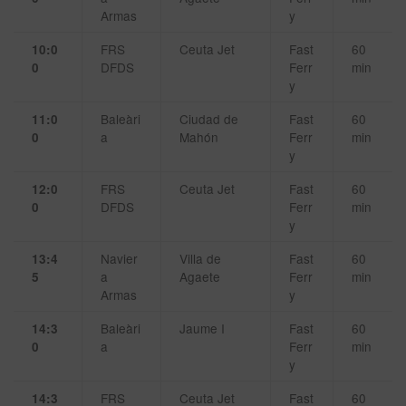
Armas
y
FRS
Ceuta Jet
Fast
60
10:0
DFDS
Ferr
min
0
y
Baleàri
Ciudad de
Fast
60
11:0
a
Mahón
Ferr
min
0
y
FRS
Ceuta Jet
Fast
60
12:0
DFDS
Ferr
min
0
y
Navier
Villa de
Fast
60
13:4
a
Agaete
Ferr
min
5
Armas
y
Baleàri
Jaume I
Fast
60
14:3
a
Ferr
min
0
y
FRS
Ceuta Jet
Fast
60
14:3