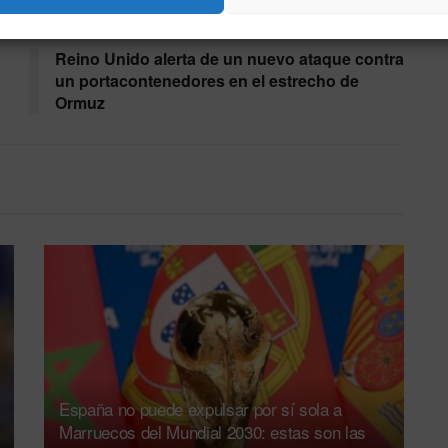
Siguiente noticia
Reino Unido alerta de un nuevo ataque contra
un portacontenedores en el estrecho de
Ormuz
España no puede expulsar por sí sola a
Marruecos del Mundial 2030: estas son las