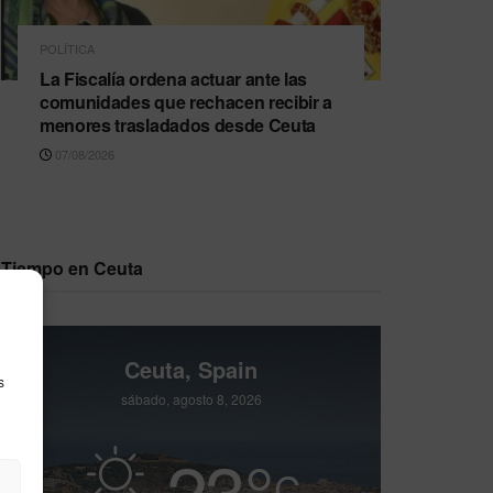
POLÍTICA
La Fiscalía ordena actuar ante las
comunidades que rechacen recibir a
menores trasladados desde Ceuta
07/08/2026
Tiempo en Ceuta
Ceuta, Spain
s
sábado, agosto 8, 2026
23
°
C