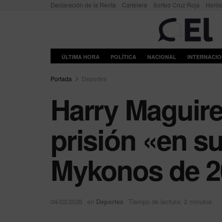
Declaración de la Renta
Cartelera
Sorteo Cruz Roja
Horó
ÚLTIMA HORA
POLÍTICA
NACIONAL
INTERNACI
Portada
Deportes
Harry Maguir
prisión «en s
Mykonos de 2
04/03/2026
en
Deportes
Tiempo de lectura: 2 minutos