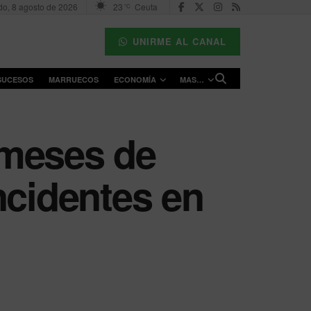
o, 8 agosto de 2026
23
Ceuta
°C
UNIRME AL CANAL
SUCESOS
MARRUECOS
ECONOMÍA
MAS…
 meses de
ncidentes en