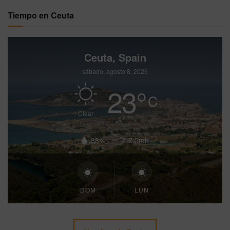
Tiempo en Ceuta
Ceuta, Spain
sábado, agosto 8, 2026
23
°
C
Clear
88%
7.2mh
DOM
LUN