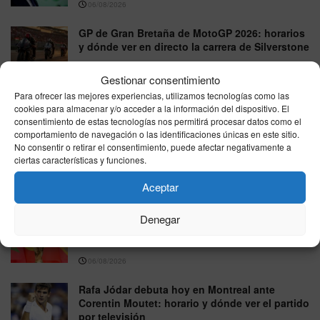
06/08/2026
GP de Gran Bretaña de MotoGP 2026: horarios
y dónde ver en directo la carrera de Silverstone
06/08/2026
Gestionar consentimiento
Rafa Jódar firma una gran remontada ante
Para ofrecer las mejores experiencias, utilizamos tecnologías como las
Moutet y avanza en el Masters 1000 de Canadá
cookies para almacenar y/o acceder a la información del dispositivo. El
consentimiento de estas tecnologías nos permitirá procesar datos como el
06/08/2026
comportamiento de navegación o las identificaciones únicas en este sitio.
No consentir o retirar el consentimiento, puede afectar negativamente a
La FIFA reconoce errores en su plan para
ciertas características y funciones.
atraer inversión privada al Mundial y anuncia
una revisión interna
Aceptar
06/08/2026
Denegar
La FIFA desmiente un supuesto acuerdo para
llevar la final del Mundial 2030 a Marruecos
06/08/2026
Rafa Jódar debuta hoy en Montreal ante
Corentin Moutet: horario y dónde ver el partido
por televisión