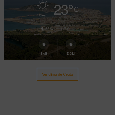
23
°
C
Clear
65%
7.6mh
SÁB
DOM
Ver clima de Ceuta