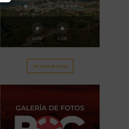
76%
5.4mh
DOM
LUN
Ver clima de Ceuta