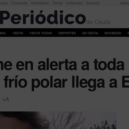
scopo
Farmacias
Helicóptero
Ferrys
Autobuses
Santoral
sábad
ONAL
CEUTA
CEUTA TODAY
DEPORTES
AD CEUTA
SOCIEDAD
e en alerta a tod
frío polar llega a
A
A