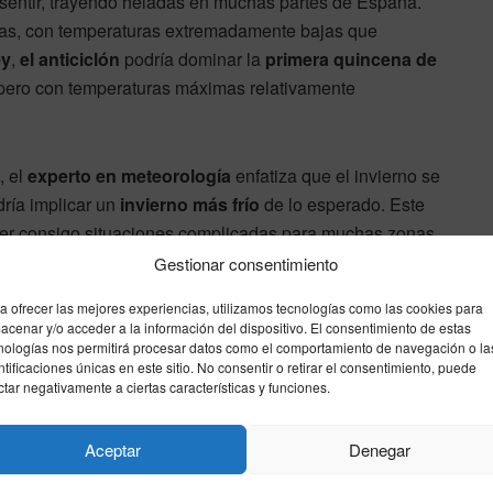
sentir, trayendo heladas en muchas partes de España.
días, con temperaturas extremadamente bajas que
ey
,
el anticiclón
podría dominar la
primera quincena de
, pero con temperaturas máximas relativamente
, el
experto en meteorología
enfatiza que el invierno se
dría implicar un
invierno más frío
de lo esperado. Este
traer consigo situaciones complicadas para muchas zonas,
s.
Gestionar consentimiento
a ofrecer las mejores experiencias, utilizamos tecnologías como las cookies para
acenar y/o acceder a la información del dispositivo. El consentimiento de estas
nologías nos permitirá procesar datos como el comportamiento de navegación o la
ntificaciones únicas en este sitio. No consentir o retirar el consentimiento, puede
ctar negativamente a ciertas características y funciones.
Aceptar
Denegar