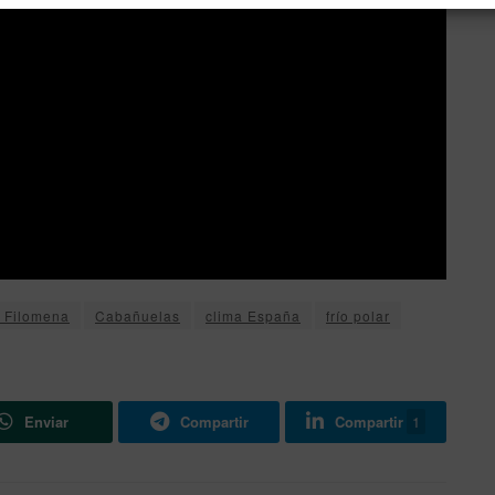
 Filomena
Cabañuelas
clima España
frío polar
Enviar
Compartir
Compartir
1