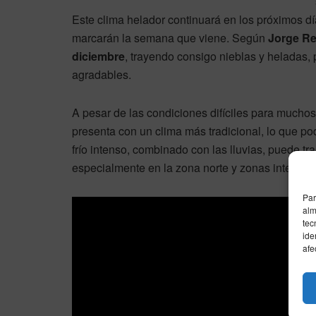
Este clima helador continuará en los próximos 
marcarán la semana que viene. Según
Jorge R
diciembre
, trayendo consigo nieblas y heladas
agradables.
A pesar de las condiciones difíciles para muchos
presenta con un clima más tradicional, lo que po
frío intenso, combinado con las lluvias, puede 
especialmente en la zona norte y zonas interiore
Par
alm
tec
ide
afe