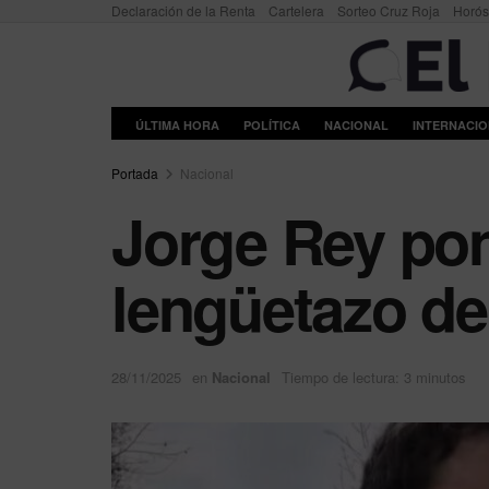
Declaración de la Renta
Cartelera
Sorteo Cruz Roja
Horó
ÚLTIMA HORA
POLÍTICA
NACIONAL
INTERNACI
Portada
Nacional
Jorge Rey pon
lengüetazo de 
28/11/2025
en
Nacional
Tiempo de lectura: 3 minutos