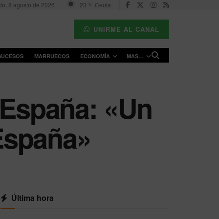
o, 8 agosto de 2026
23
Ceuta
°C
UNIRME AL CANAL
SUCESOS
MARRUECOS
ECONOMÍA
MAS…
a España: «Un
 España»
Última hora