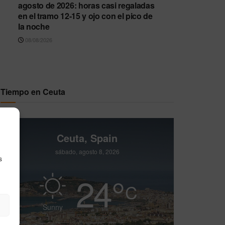
agosto de 2026: horas casi regaladas
en el tramo 12-15 y ojo con el pico de
la noche
08/08/2026
Tiempo en Ceuta
Ceuta, Spain
sábado, agosto 8, 2026
s
24
°
C
Sunny