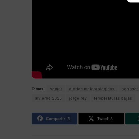
Temas:
Aemet
alertas meteorológicas
borrasca
Invierno 2025
jorge rey
temperaturas bajas
Compartir
5
Tweet
3