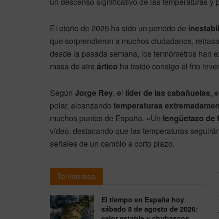
un descenso significativo de las temperaturas y p
El otoño de 2025 ha sido un periodo de
inestabi
que sorprendieron a muchos ciudadanos, retrasa
desde la pasada semana, los termómetros han e
masa de aire
ártico
ha traído consigo el frío inve
Según
Jorge Rey
, el
líder de las cabañuelas
, 
polar, alcanzando
temperaturas extremadamen
muchos puntos de España. «Un
lengüetazo de f
vídeo, destacando que las temperaturas seguirán
señales de un cambio a corto plazo.
Te interesa
El tiempo en España hoy
sábado 8 de agosto de 2026:
calor estable y chubascos