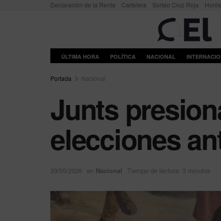
Declaración de la Renta
Cartelera
Sorteo Cruz Roja
Horó
ÚLTIMA HORA
POLÍTICA
NACIONAL
INTERNACI
Portada
Nacional
Junts presio
elecciones an
29/05/2026
en
Nacional
Tiempo de lectura: 3 minutos