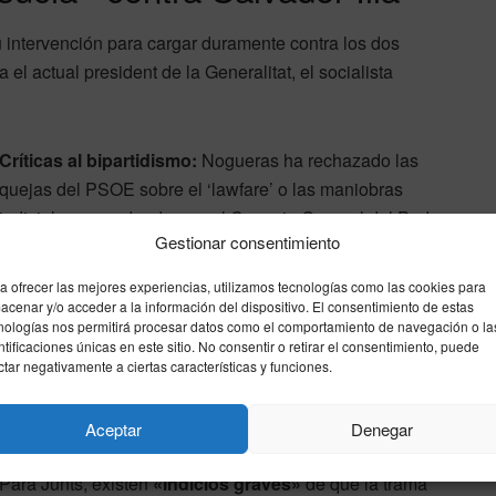
 intervención para cargar duramente contra los dos
 el actual president de la Generalitat, el socialista
Críticas al bipartidismo:
Nogueras ha rechazado las
quejas del PSOE sobre el ‘lawfare’ o las maniobras
judiciales, recordando que el Consejo General del Poder
Gestionar consentimiento
Judicial (CGPJ) fue pactado recientemente entre
populares y socialistas. «Son lo mismo», ha aseverado.
a ofrecer las mejores experiencias, utilizamos tecnologías como las cookies para
acenar y/o acceder a la información del dispositivo. El consentimiento de estas
Caso Leire:
La diputada ha exigido explicaciones
nologías nos permitirá procesar datos como el comportamiento de navegación o la
inmediatas a Salvador Illa tras la petición de la
ntificaciones únicas en este sitio. No consentir o retirar el consentimiento, puede
ctar negativamente a ciertas características y funciones.
Audiencia Nacional para que el PSC entregue
documentación sobre la campaña publicitaria de las
elecciones catalanas de 2024.
Aceptar
Denegar
Para Junts, existen
«indicios graves»
de que la trama