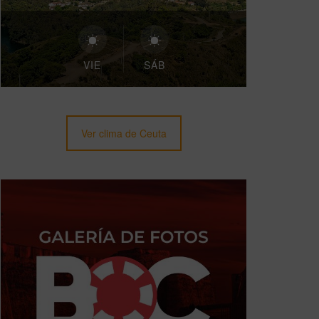
VIE
SÁB
Ver clima de Ceuta