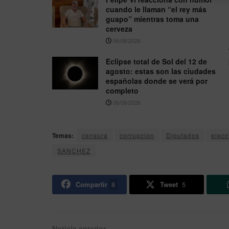
cuando le llaman “el rey más
guapo” mientras toma una
cerveza
06/08/2026
Eclipse total de Sol del 12 de
agosto: estas son las ciudades
españolas donde se verá por
completo
06/08/2026
Temas:
censura
corrupcion
Diputados
elecc
SANCHEZ
Compartir
8
Tweet
5
Noticia anterior