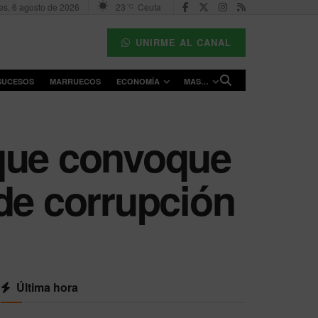
es, 6 agosto de 2026
23
Ceuta
°C
UNIRME AL CANAL
SUCESOS
MARRUECOS
ECONOMÍA
MAS…
 que convoque
de corrupción
Última hora