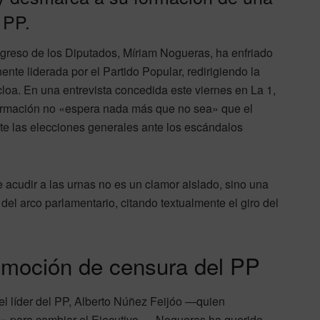
 PP.
greso de los Diputados, Míriam Nogueras, ha enfriado
nte liderada por el Partido Popular, redirigiendo la
loa. En una entrevista concedida este viernes en La 1,
formación no «espera nada más que no sea» que el
te las elecciones generales ante los escándalos
e acudir a las urnas no es un clamor aislado, sino una
el arco parlamentario, citando textualmente el giro del
 moción de censura del PP
el líder del PP, Alberto Núñez Feijóo —quien
e» para cambiar el Ejecutivo—, Nogueras ha querido