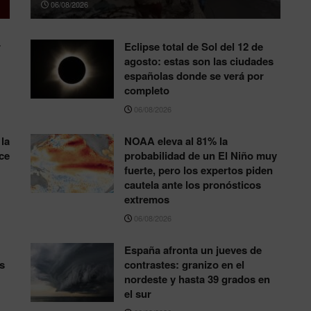
06/08/2026
r
Eclipse total de Sol del 12 de
agosto: estas son las ciudades
españolas donde se verá por
completo
06/08/2026
la
NOAA eleva al 81% la
ce
probabilidad de un El Niño muy
fuerte, pero los expertos piden
cautela ante los pronósticos
extremos
06/08/2026
España afronta un jueves de
s
contrastes: granizo en el
nordeste y hasta 39 grados en
el sur