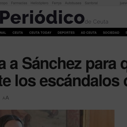
scopo
Farmacias
Helicóptero
Ferrys
Autobuses
Santoral
juev
ONAL
CEUTA
CEUTA TODAY
DEPORTES
AD CEUTA
SOCIEDAD
na a Sánchez para
te los escándalos 
A
A