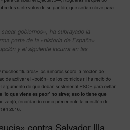
bre los siete votos de su partido, que serían clave para
 sacar gobiernos», ha subrayado la
ma parte de la «historia de España»
pción y el siguiente incurra en las
muchos titulares» los rumores sobre la moción de
ad de activar el «botón» de los comicios ni ha recibido
l argumento de que deban sostener al PSOE para evitar
‘lo que viene es peor’ no sirve; eso lo tiene que
s»
, zanjó, recordando como precedente la cuestión de
t en 2016.
ucia» contra Salvador Illa