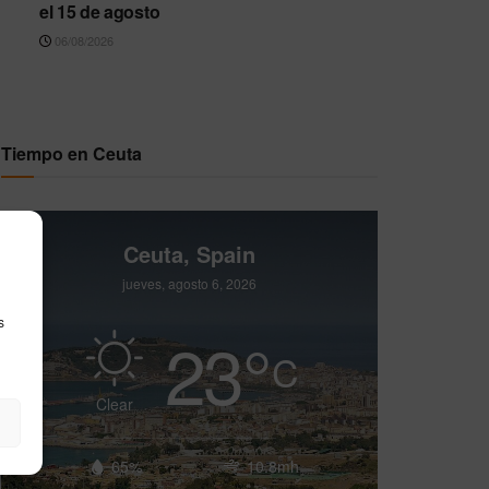
el 15 de agosto
06/08/2026
Tiempo en Ceuta
Ceuta, Spain
jueves, agosto 6, 2026
s
23
°
C
Clear
65%
10.8mh