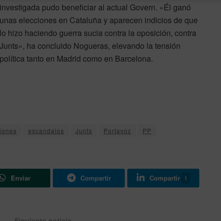
investigada pudo beneficiar al actual Govern. «Él ganó
unas elecciones en Cataluña y aparecen indicios de que
lo hizo haciendo guerra sucia contra la oposición, contra
Junts», ha concluido Nogueras, elevando la tensión
política tanto en Madrid como en Barcelona.
iones
escandalos
Junts
Portavoz
PP
Enviar
Compartir
Compartir
1
Siguiente noticia