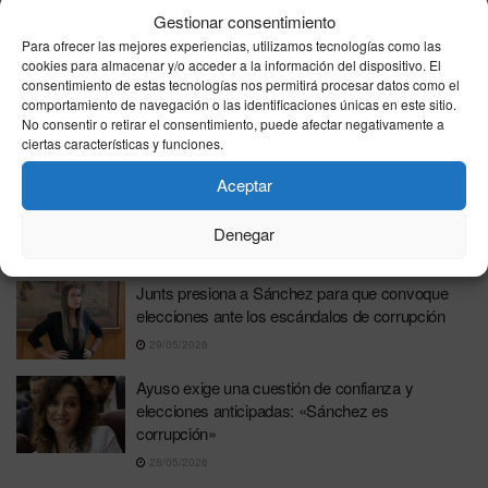
Sánchez
Gestionar consentimiento
Para ofrecer las mejores experiencias, utilizamos tecnologías como las
12/06/2026
cookies para almacenar y/o acceder a la información del dispositivo. El
Pedro Sánchez afronta el aniversario de la
consentimiento de estas tecnologías nos permitirá procesar datos como el
comportamiento de navegación o las identificaciones únicas en este sitio.
moción de censura en su peor crisis, asediado
No consentir o retirar el consentimiento, puede afectar negativamente a
por la corrupción y presionado por sus socios
ciertas características y funciones.
31/05/2026
Aceptar
Junts presiona a Sánchez para que convoque
elecciones ante los escándalos de corrupción
Denegar
29/05/2026
Junts presiona a Sánchez para que convoque
elecciones ante los escándalos de corrupción
29/05/2026
Ayuso exige una cuestión de confianza y
elecciones anticipadas: «Sánchez es
corrupción»
28/05/2026