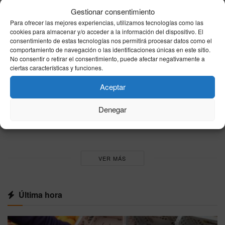
del paro en julio
Gestionar consentimiento
05/08/2026
Para ofrecer las mejores experiencias, utilizamos tecnologías como las
cookies para almacenar y/o acceder a la información del dispositivo. El
El Gobierno eleva en casi 30.000 millones el
consentimiento de estas tecnologías nos permitirá procesar datos como el
comportamiento de navegación o las identificaciones únicas en este sitio.
presupuesto destinado a amortizar deuda
No consentir o retirar el consentimiento, puede afectar negativamente a
pública en 2026
ciertas características y funciones.
05/08/2026
Aceptar
El Gobierno destina 25 millones
extraordinarios para atender a los menores
Denegar
migrantes llegados a Ceuta
04/08/2026
VER MÁS
Última hora