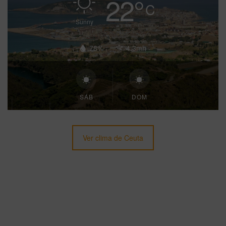
22
°
C
Sunny
78%
4.3mh
SÁB
DOM
Ver clima de Ceuta