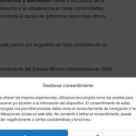
derechos y libertades»
frente a los pactos de la
derecha y la ultraderecha en otras comunidades,
necesita el apoyo de gobiernos regionales afines.
l
cado pecho por la gestión de hitos recientes de su
ncremento del Salario Mínimo Interprofesional (SMI).
ctricidad.
Gestionar consentimiento
to en la gestión de la
crisis del hantavirus
, citando los
spaña se viste por los pies ante emergencias sanitarias
a ofrecer las mejores experiencias, utilizamos tecnologías como las cookies para
acenar y/o acceder a la información del dispositivo. El consentimiento de estas
entenciado.
nologías nos permitirá procesar datos como el comportamiento de navegación o la
ntificaciones únicas en este sitio. No consentir o retirar el consentimiento, puede
ctar negativamente a ciertas características y funciones.
 sobre el riesgo de los gobiernos de coalición entre PP
hecho una defensa cerrada de los derechos de los