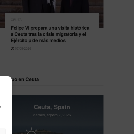
CEUTA
Felipe VI prepara una visita histórica
a Ceuta tras la crisis migratoria y el
Ejército pide más medios
07/08/2026
Tiempo en Ceuta
Ceuta, Spain
s
viernes, agosto 7, 2026