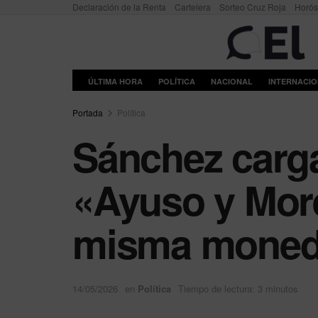
Declaración de la Renta
Cartelera
Sorteo Cruz Roja
Horó
ÚLTIMA HORA
POLÍTICA
NACIONAL
INTERNACI
Portada
Política
Sánchez carga
«Ayuso y More
misma mone
14/05/2026
en
Política
Tiempo de lectura: 3 minutos