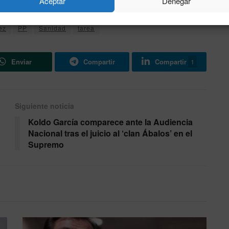
mo señas de identidad de su gestión.
Aceptar
Denegar
ez
PP
Sanidad
tarea
Enviar
Compartir
Compartir
1
Siguiente noticia
Koldo García comparece ante la Audiencia
Nacional tras el juicio al ‘clan Ábalos’ en el
Supremo