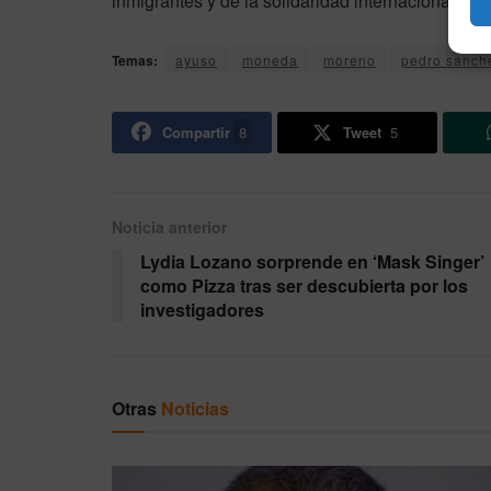
inmigrantes y de la solidaridad internacional co
Temas:
ayuso
moneda
moreno
pedro sanch
Compartir
8
Tweet
5
Noticia anterior
Lydia Lozano sorprende en ‘Mask Singer’
como Pizza tras ser descubierta por los
investigadores
Otras
Noticias