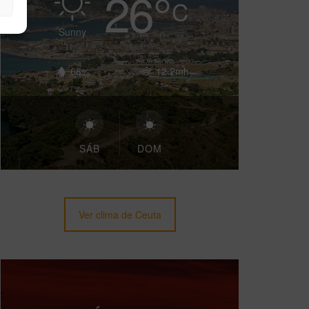
26
°
C
Sunny
68%
12.2mh
SÁB
DOM
Ver clima de Ceuta