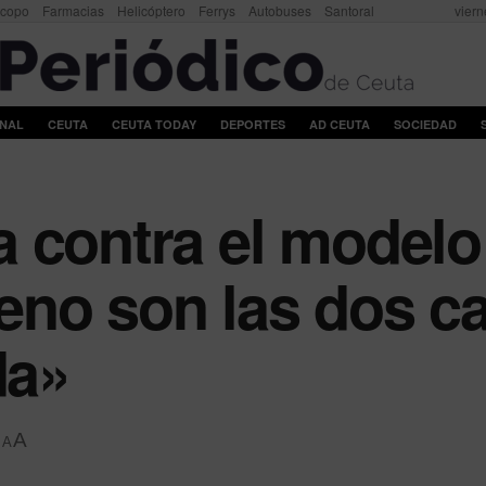
scopo
Farmacias
Helicóptero
Ferrys
Autobuses
Santoral
viern
ONAL
CEUTA
CEUTA TODAY
DEPORTES
AD CEUTA
SOCIEDAD
 contra el modelo
no son las dos ca
da»
A
A